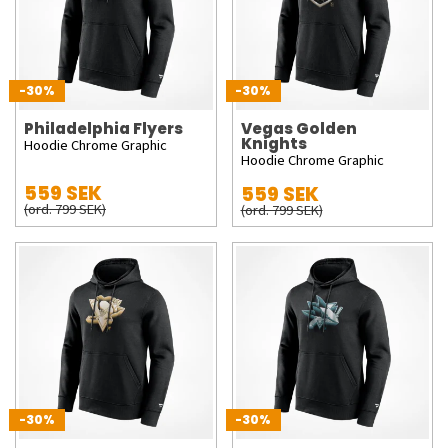
-30%
-30%
Philadelphia Flyers
Vegas Golden
Knights
Hoodie Chrome Graphic
Hoodie Chrome Graphic
559 SEK
559 SEK
(ord. 799 SEK)
(ord. 799 SEK)
-30%
-30%