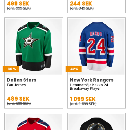
499 SEK
244 SEK
(ord. 999 SEK)
(ord. 349 SEK)
-30%
-42%
Dallas Stars
New York Rangers
Fan Jersey
Hemmatröja Kakko 24
Breakaway Player
489 SEK
1 099 SEK
(ord. 699 SEK)
(ord. 1 899 SEK)