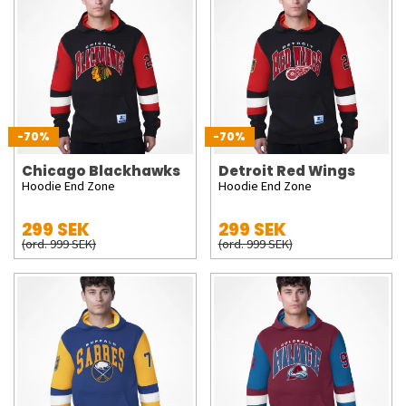
-70%
-70%
Chicago Blackhawks
Detroit Red Wings
Hoodie End Zone
Hoodie End Zone
299 SEK
299 SEK
(ord. 999 SEK)
(ord. 999 SEK)