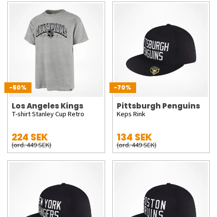
-50%
-70%
Los Angeles Kings
Pittsburgh Penguins
T-shirt Stanley Cup Retro
Keps Rink
224 SEK
134 SEK
(ord. 449 SEK)
(ord. 449 SEK)