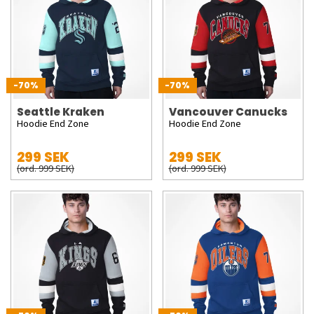
-70%
-70%
Seattle Kraken
Vancouver Canucks
Hoodie End Zone
Hoodie End Zone
299 SEK
299 SEK
(ord. 999 SEK)
(ord. 999 SEK)