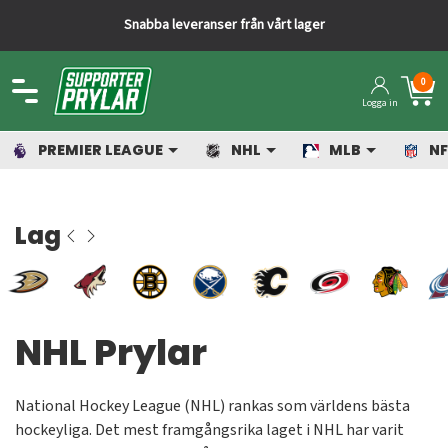
Snabba leveranser från vårt lager
0
Logga in
PREMIER LEAGUE
NHL
MLB
NF
Lag
NHL Prylar
National Hockey League (NHL) rankas som världens bästa
hockeyliga. Det mest framgångsrika laget i NHL har varit