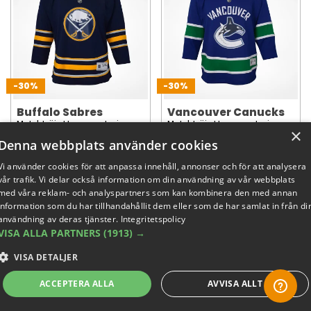
-30%
-30%
Buffalo Sabres
Vancouver Canucks
Matchtröja Hemma - Junior
Matchtröja Hemma - Junior
×
Denna webbplats använder cookies
699 SEK
699 SEK
Vi använder cookies för att anpassa innehåll, annonser och för att analysera
(ord. 999 SEK)
(ord. 999 SEK)
vår trafik. Vi delar också information om din användning av vår webbplats
med våra reklam- och analyspartners som kan kombinera den med annan
information som du har tillhandahållit dem eller som de har samlat in från di
användning av deras tjänster.
Integritetspolicy
VISA ALLA PARTNERS
(1913) →
VISA DETALJER
ACCEPTERA ALLA
AVVISA ALLT