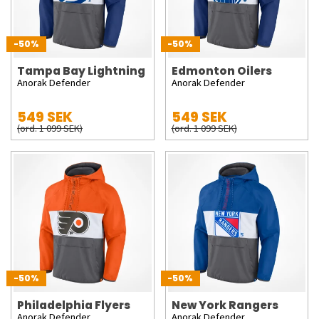
-50%
-50%
Tampa Bay Lightning
Edmonton Oilers
Anorak Defender
Anorak Defender
549 SEK
549 SEK
(ord. 1 099 SEK)
(ord. 1 099 SEK)
-50%
-50%
Philadelphia Flyers
New York Rangers
Anorak Defender
Anorak Defender