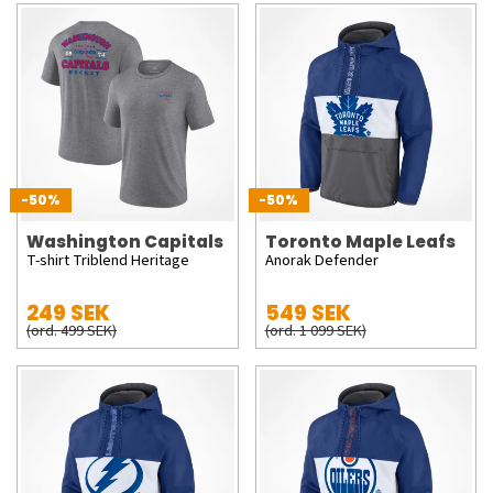
-50%
-50%
Washington Capitals
Toronto Maple Leafs
T-shirt Triblend Heritage
Anorak Defender
249 SEK
549 SEK
(ord. 499 SEK)
(ord. 1 099 SEK)