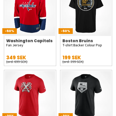
-50%
-50%
Washington Capitals
Boston Bruins
Fan Jersey
T-shirt Backer Colour Pop
349 SEK
199 SEK
(ord. 699 SEK)
(ord. 399 SEK)
-30%
-30%