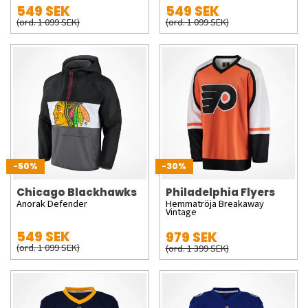
549 SEK
549 SEK
(ord. 1 099 SEK)
(ord. 1 099 SEK)
-50%
-30%
Chicago Blackhawks
Philadelphia Flyers
Anorak Defender
Hemmatröja Breakaway
Vintage
549 SEK
979 SEK
(ord. 1 099 SEK)
(ord. 1 399 SEK)