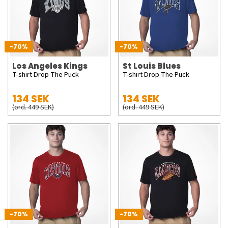
-70%
-70%
Los Angeles Kings
St Louis Blues
T-shirt Drop The Puck
T-shirt Drop The Puck
134 SEK
134 SEK
(ord. 449 SEK)
(ord. 449 SEK)
-70%
-70%