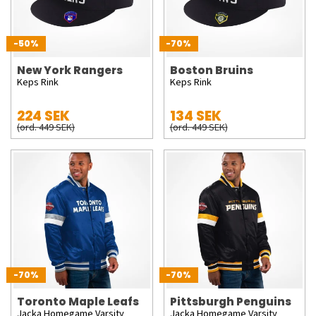
-50%
-70%
New York Rangers
Boston Bruins
Keps Rink
Keps Rink
224 SEK
134 SEK
(ord. 449 SEK)
(ord. 449 SEK)
-70%
-70%
Toronto Maple Leafs
Pittsburgh Penguins
Jacka Homegame Varsity
Jacka Homegame Varsity