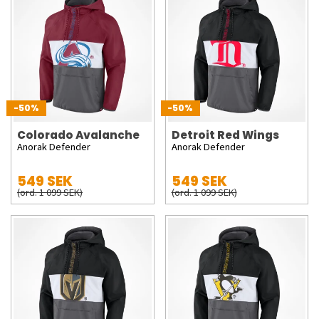
-50%
-50%
Colorado Avalanche
Detroit Red Wings
Anorak Defender
Anorak Defender
549 SEK
549 SEK
(ord. 1 099 SEK)
(ord. 1 099 SEK)