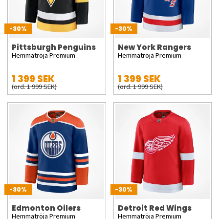
-30%
-30%
Pittsburgh Penguins
New York Rangers
Hemmatröja Premium
Hemmatröja Premium
1 399 SEK
1 399 SEK
(ord. 1 999 SEK)
(ord. 1 999 SEK)
-30%
-30%
Edmonton Oilers
Detroit Red Wings
Hemmatröja Premium
Hemmatröja Premium