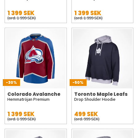
1 399 SEK
1 399 SEK
(ord. 1 999 SEK)
(ord. 1 999 SEK)
-30%
-50%
Colorado Avalanche
Toronto Maple Leafs
Hemmatröjan Premium
Drop Shoulder Hoodie
1 399 SEK
499 SEK
(ord. 1 999 SEK)
(ord. 999 SEK)