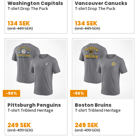
Washington Capitals
Vancouver Canucks
T-shirt Drop The Puck
T-shirt Drop The Puck
134 SEK
134 SEK
(ord. 449 SEK)
(ord. 449 SEK)
-50%
-50%
Pittsburgh Penguins
Boston Bruins
T-shirt Triblend Heritage
T-shirt Triblend Heritage
249 SEK
249 SEK
(ord. 499 SEK)
(ord. 499 SEK)