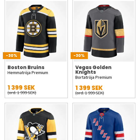
-30%
-30%
Boston Bruins
Vegas Golden
Knights
Hemmatröja Premium
Bortatröja Premium
1 399 SEK
1 399 SEK
(ord. 1 999 SEK)
(ord. 1 999 SEK)