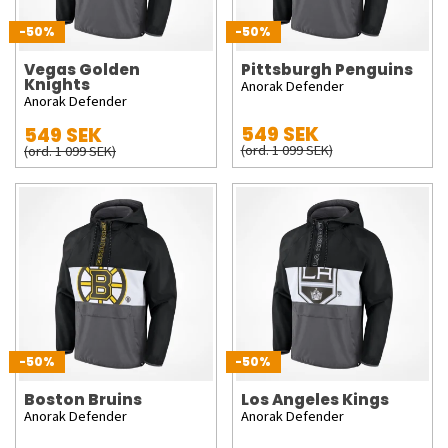
-50%
-50%
Vegas Golden
Pittsburgh Penguins
Knights
Anorak Defender
Anorak Defender
549 SEK
549 SEK
(ord. 1 099 SEK)
(ord. 1 099 SEK)
-50%
-50%
Boston Bruins
Los Angeles Kings
Anorak Defender
Anorak Defender