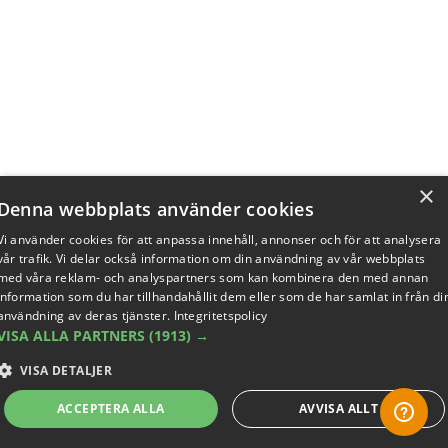
×
Denna webbplats använder cookies
Vi använder cookies för att anpassa innehåll, annonser och för att analysera
vår trafik. Vi delar också information om din användning av vår webbplats
med våra reklam- och analyspartners som kan kombinera den med annan
information som du har tillhandahållit dem eller som de har samlat in från di
användning av deras tjänster.
Integritetspolicy
VISA ALLA PARTNERS
(1913) →
VISA DETALJER
ACCEPTERA ALLA
AVVISA ALLT