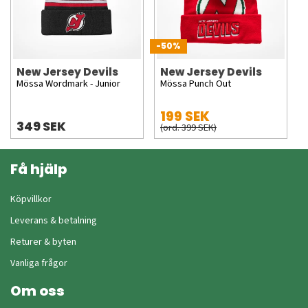
-50%
New Jersey Devils
New Jersey Devils
Mössa Wordmark - Junior
Mössa Punch Out
199 SEK
349 SEK
(ord. 399 SEK)
Få hjälp
Köpvillkor
Leverans & betalning
Returer & byten
Vanliga frågor
Om oss