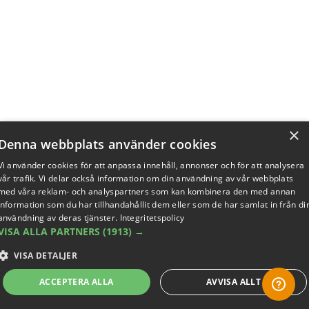
×
Denna webbplats använder cookies
Vi använder cookies för att anpassa innehåll, annonser och för att analysera
vår trafik. Vi delar också information om din användning av vår webbplats
med våra reklam- och analyspartners som kan kombinera den med annan
information som du har tillhandahållit dem eller som de har samlat in från di
användning av deras tjänster.
Integritetspolicy
VISA ALLA PARTNERS
(1913) →
VISA DETALJER
ACCEPTERA ALLA
AVVISA ALLT