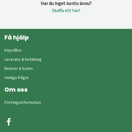
Har du inget konto ännu?
Skaffa ett här!
Få hjälp
Köpvillkor
Leverans & betalning
Returer & byten
Vanliga frågor
Om oss
Företagsinformation