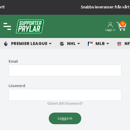
Snabba leveranser från vårt lager
0
Logga in
PREMIER LEAGUE
NHL
MLB
NF
Email
Lösenord
Glömt ditt lösenord?
Logga in