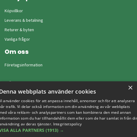
Köpvillkor
Leverans & betalning
Returer & byten
Vanliga frågor
Om oss
Företagsinformation
×
Denna webbplats använder cookies
Vi använder cookies för att anpassa innehåll, annonser och för att analysera
vår trafik. Vi delar också information om din användning av vår webbplats
med våra reklam- och analyspartners som kan kombinera den med annan
information som du har tillhandahållit dem eller som de har samlat in från di
användning av deras tjänster.
Integritetspolicy
VISA ALLA PARTNERS
(1913) →