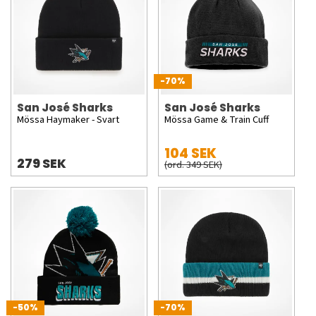
-70%
San José Sharks
San José Sharks
Mössa Haymaker - Svart
Mössa Game & Train Cuff
104 SEK
279 SEK
(ord. 349 SEK)
-50%
-70%