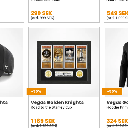
299 SEK
549 SE
(ord. 999 SEK)
(ord. 1 099 
-30%
-50%
hts
Vegas Golden Knights
Vegas Go
Road to the Stanley Cup
Hoodie Prim
1 189 SEK
324 SE
(ord. 1 699 SEK)
(ord. 649 SE