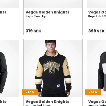
hts
Vegas Golden Knights
Vegas Go
Keps Clean Up
Keps Hitch 
319 SEK
399 SEK
-70%
-50%
hts
Vegas Golden Knights
Vegas Go
Hoodie End Zone
Anorak Def