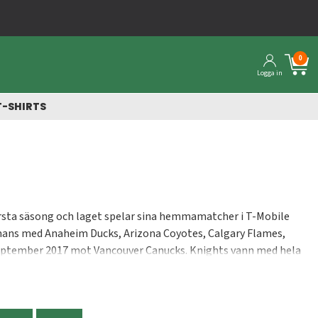
0
Logga in
T-SHIRTS
första säsong och laget spelar sina hemmamatcher i T-Mobile
ammans med Anaheim Ducks, Arizona Coyotes, Calgary Flames,
 september 2017 mot Vancouver Canucks. Knights vann med hela
åtagande att aldrig ge upp - både på isen och utanför", säger