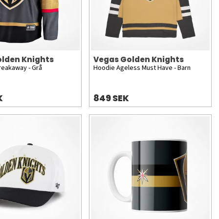
lden Knights
Vegas Golden Knights
reakaway - Grå
Hoodie Ageless Must Have - Barn
K
849 SEK