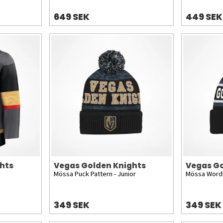
649 SEK
449 SEK
hts
Vegas Golden Knights
Vegas Go
Mössa Puck Pattern - Junior
Mössa Wordm
349 SEK
349 SEK