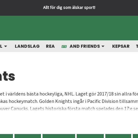
Snabba leveranser från vårt lager
L
LANDSLAG
REA
AND FRIENDS
KEPSAR
hts
t i världens bästa hockeyliga, NHL. Laget gör 2017/18 sin allra 
ankas hockeymatch. Golden Knights ingår i Pacific Division tills
ouver Canucks. Lagets historiska första match spelades den 17:e
 vårt team ska vara känt för engagemang, ära, styrka, mod och ett 