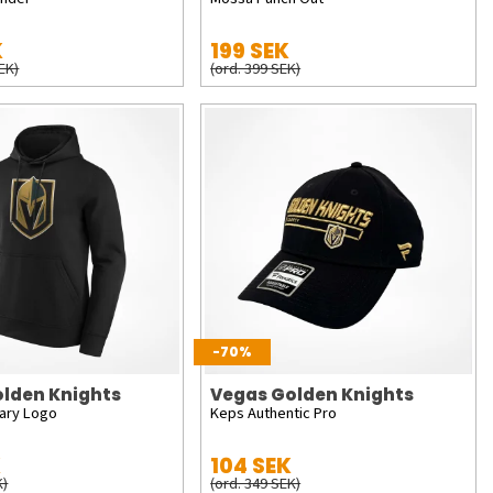
K
199 SEK
SEK)
(ord. 399 SEK)
-70%
lden Knights
Vegas Golden Knights
ary Logo
Keps Authentic Pro
K
104 SEK
K)
(ord. 349 SEK)