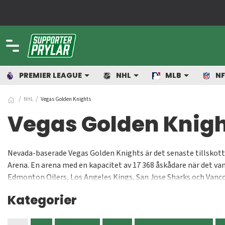
PREMIER LEAGUE
NHL
MLB
NF
NHL
Vegas Golden Knights
Vegas Golden Knig
Nevada-baserade Vegas Golden Knights är det senaste tillskotte
Arena. En arena med en kapacitet av 17 368 åskådare när det v
Edmonton Oilers, Los Angeles Kings, San Jose Sharks och Vanc
9-4 och rookien Tyler Wong pangade in ett hattrick. "Vi vill att
Kategorier
ägaren Bill Foley.