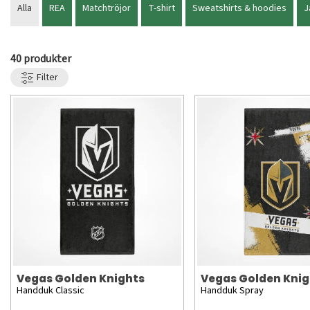
Alla
REA
Matchtröjor
T-shirt
Sweatshirts & hoodies
J
40 produkter
Filter
Vegas Golden Knights
Vegas Golden Knig
Handduk Classic
Handduk Spray