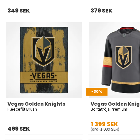
349 SEK
379 SEK
-30%
Vegas Golden Knights
Vegas Golden Knig
Fleecefilt Brush
Bortatröja Premium
1 399 SEK
499 SEK
(ord. 1 999 SEK)