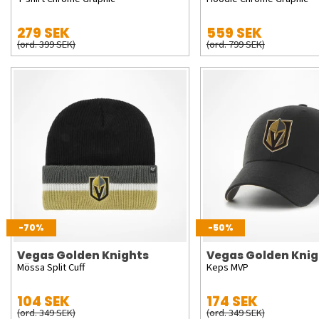
279 SEK
559 SEK
(ord. 399 SEK)
(ord. 799 SEK)
-70%
-50%
Vegas Golden Knights
Vegas Golden Knig
Mössa Split Cuff
Keps MVP
104 SEK
174 SEK
(ord. 349 SEK)
(ord. 349 SEK)