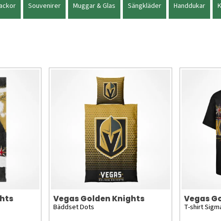
ackor
Souvenirer
Muggar & Glas
Sängkläder
Handdukar
hts
Vegas Golden Knights
Vegas Go
Bäddset Dots
T-shirt Sigm