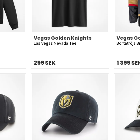
Vegas Golden Knights
Vegas Go
Las Vegas Nevada Tee
Bortatröja B
299 SEK
1 399 SE