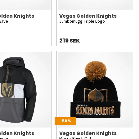
lden Knights
Vegas Golden Knights
Wave
Jumbomugg Triple Logo
219 SEK
-50%
lden Knights
Vegas Golden Knights
ender
Mössa Punch Out