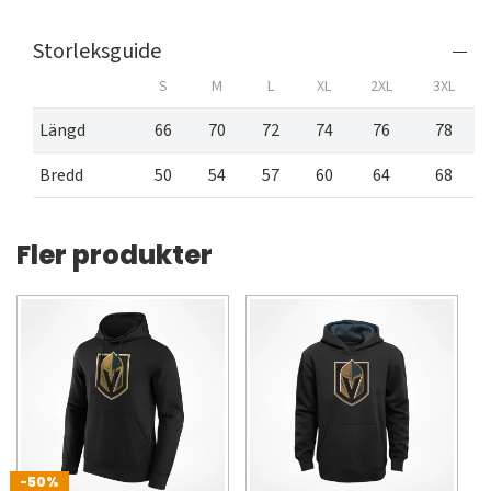
Storleksguide
S
M
L
XL
2XL
3XL
Längd
66
70
72
74
76
78
Bredd
50
54
57
60
64
68
Fler produkter
-50%