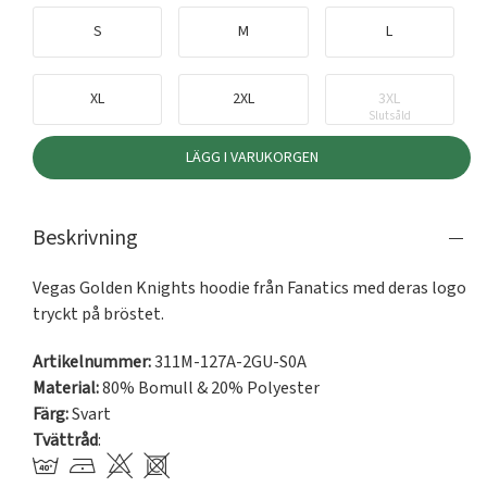
S
M
L
XL
2XL
3XL
Slutsåld
LÄGG I VARUKORGEN
Beskrivning
Vegas Golden Knights hoodie från Fanatics med deras logo 
tryckt på bröstet.
Artikelnummer:
311M-127A-2GU-S0A
Material:
80% Bomull & 20% Polyester
Färg:
Svart
Tvättråd
: