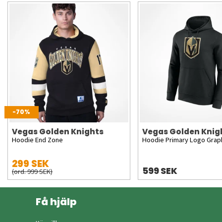
-70%
Vegas Golden Knights
Vegas Golden Knig
Hoodie End Zone
Hoodie Primary Logo Grap
299 SEK
599 SEK
(ord. 999 SEK)
Få hjälp