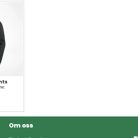
hts
hic
Om oss