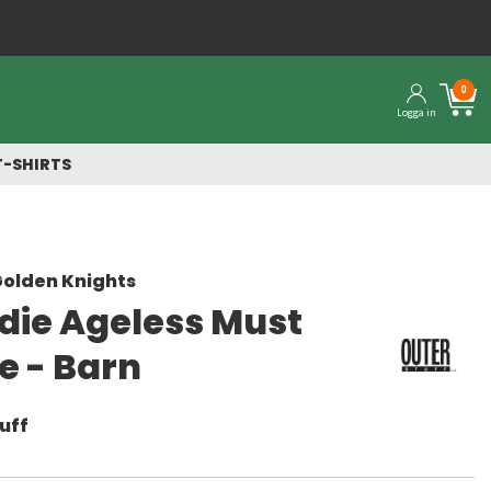
0
Logga in
T-SHIRTS
olden Knights
die Ageless Must
e - Barn
uff