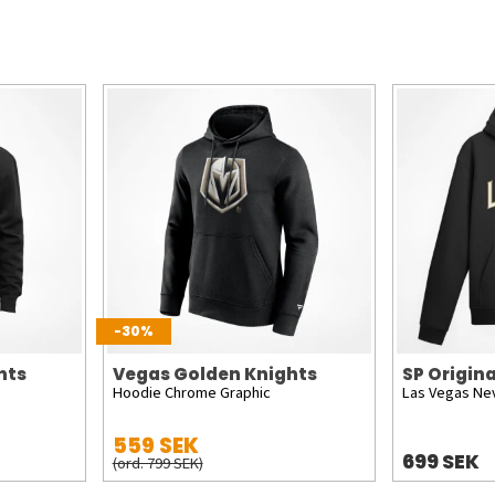
-30%
hts
Vegas Golden Knights
SP Origina
Hoodie Chrome Graphic
Las Vegas Ne
559 SEK
699 SEK
(ord. 799 SEK)