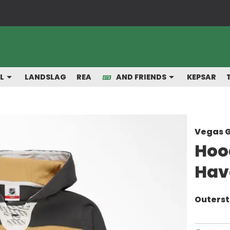
Snabba leveranser från vårt lager
L
LANDSLAG
REA
AND FRIENDS
KEPSAR
Vegas G
Hoo
Hav
Outerst