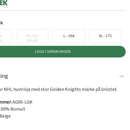
EK
ek
40
M - 152
L - 164
XL - 172
ld
Slutsåld
LÄGG I VARUKORGEN
ning
or NHL huvtröja med stor Golden Knights märke på bröstet.
ummer:
AG00-LGK
100% Bomull
Beige