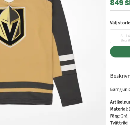
849 S
Välj storl
S - 1
Slutså
Beskriv
Barn/juni
Artikeln
Material:
Färg:
Grå
,
Tvättråd
: