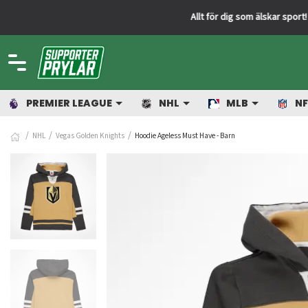
PREMIER LEAGUE
NHL
MLB
NF
NHL
Vegas Golden Knights
Hoodie Ageless Must Have - Barn