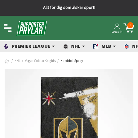
Allt för dig som älskar sport!
0
Logga in
PREMIER LEAGUE
NHL
MLB
NF
NHL
Vegas Golden Knights
Handduk Spray