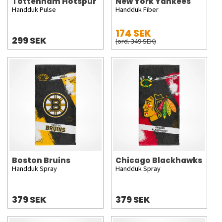
Tottenham Hotspur
New York Yankees
Handduk Pulse
Handduk Fiber
174 SEK
299 SEK
(ord. 349 SEK)
Boston Bruins
Chicago Blackhawks
Handduk Spray
Handduk Spray
379 SEK
379 SEK