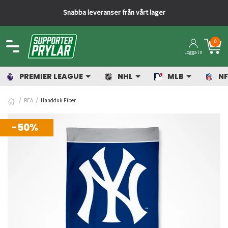
Snabba leveranser från vårt lager
0
Logga in
PREMIER LEAGUE
NHL
MLB
NF
REA
Handduk Fiber
-50%