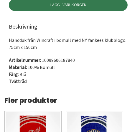
LÄGG I VARUKORGEN
Beskrivning
Handduk från Wincraft i bomull med NY Yankees klubblogo. 
75cm x 150cm
Artikelnummer:
10099606187840
Material:
100% Bomull
Färg:
Blå
Tvättråd
:
Fler produkter