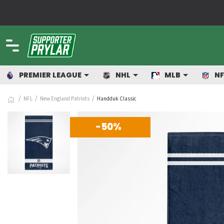
PREMIER LEAGUE
NHL
MLB
NF
NFL
New England Patriots
Handduk Classic
-50%