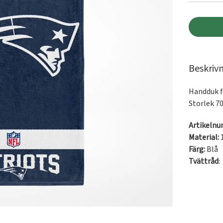
Beskriv
Handduk f
Storlek 7
Artikeln
Material:
Färg:
Blå
Tvättråd
: