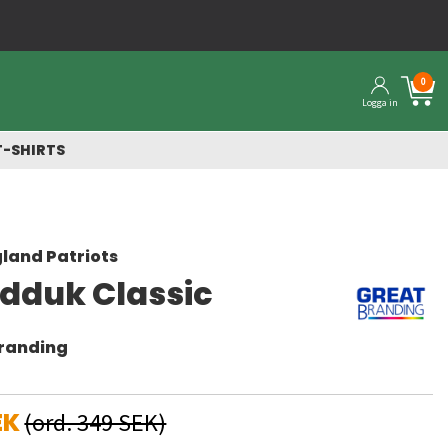
0
Logga in
T-SHIRTS
land Patriots
dduk Classic
randing
EK
(ord. 349 SEK)