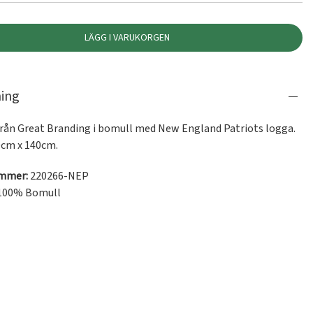
LÄGG I VARUKORGEN
ning
rån Great Branding i bomull med New England Patriots logga. 
0cm x 140cm.
ummer:
220266-NEP
100% Bomull