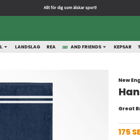
Allt för dig som älskar sport!
L
LANDSLAG
REA
AND FRIENDS
KEPSAR
New Eng
Han
Great B
175 S