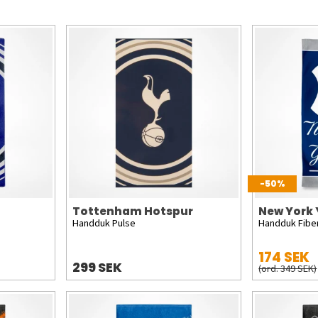
-50%
Tottenham Hotspur
New York
Handduk Pulse
Handduk Fibe
174 SEK
299 SEK
(ord. 349 SEK)