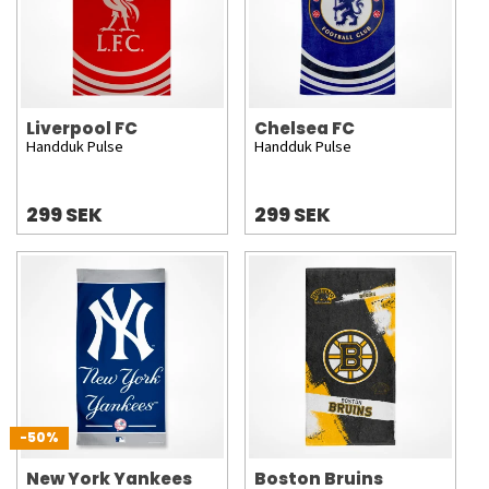
Liverpool FC
Chelsea FC
Handduk Pulse
Handduk Pulse
299 SEK
299 SEK
-50%
New York Yankees
Boston Bruins