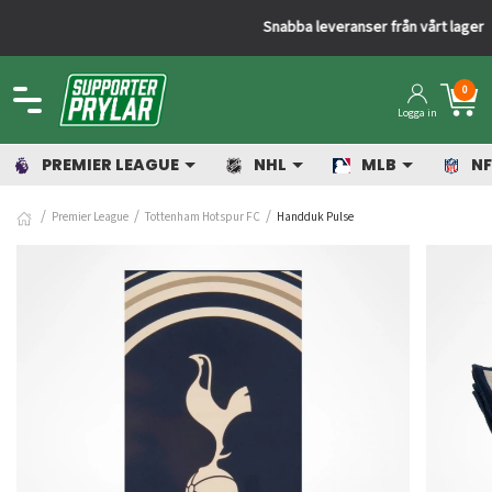
Snabba leveranser från vårt lager
0
Logga in
PREMIER LEAGUE
NHL
MLB
NF
Premier League
Tottenham Hotspur FC
Handduk Pulse