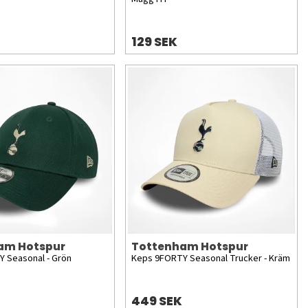
129 SEK
am Hotspur
Tottenham Hotspur
 Seasonal - Grön
Keps 9FORTY Seasonal Trucker - Kräm
449 SEK