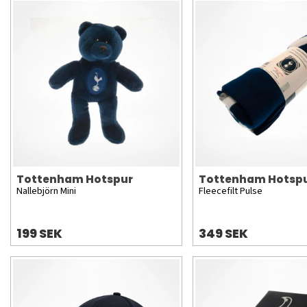
Tottenham Hotspur
Tottenham Hotsp
Nallebjörn Mini
Fleecefilt Pulse
199 SEK
349 SEK