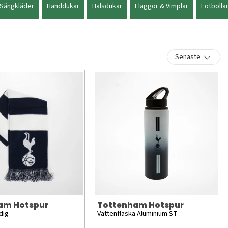
Sängkläder
Handdukar
Halsdukar
Flaggor & Vimplar
Fotbolla
Senaste
am Hotspur
Tottenham Hotspur
dig
Vattenflaska Aluminium ST