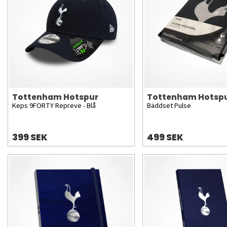
Tottenham Hotspur
Tottenham Hotsp
Keps 9FORTY Repreve - Blå
Bäddset Pulse
399 SEK
499 SEK