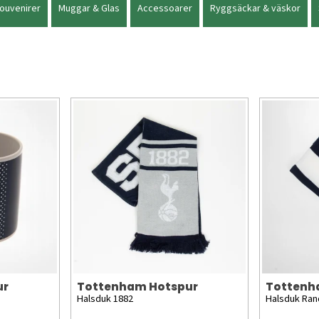
ouvenirer
Muggar & Glas
Accessoarer
Ryggsäckar & väskor
ur
Tottenham Hotspur
Tottenh
Halsduk 1882
Halsduk Ran