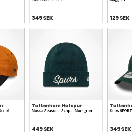
349 SEK
129 SEK
ur
Tottenham Hotspur
Tottenh
ript -
Mössa Seasonal Script - Mörkgrön
Keps 9FORTY
449 SEK
349 SEK