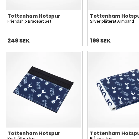
Tottenham Hotspur
Tottenham Hotsp
Friendship Bracelet Set
Silver pläterat Armband
249 SEK
199 SEK
Tottenham Hotspur
Tottenham Hotsp
Korthållare Icon
Plånbok Icon