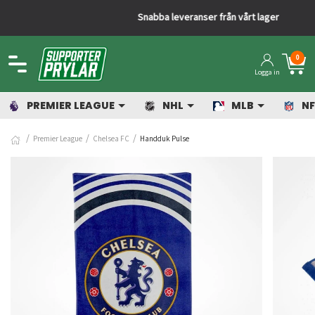
Snabba leveranser från vårt lager
0
Logga in
PREMIER LEAGUE
NHL
MLB
NF
Premier League
Chelsea FC
Handduk Pulse