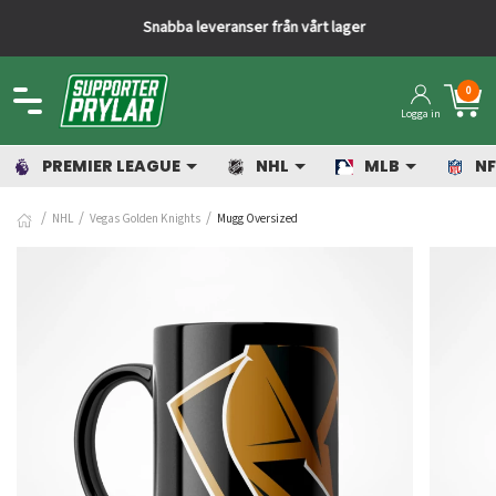
Snabba leveranser från vårt lager
0
Logga in
PREMIER LEAGUE
NHL
MLB
NF
NHL
Vegas Golden Knights
Mugg Oversized