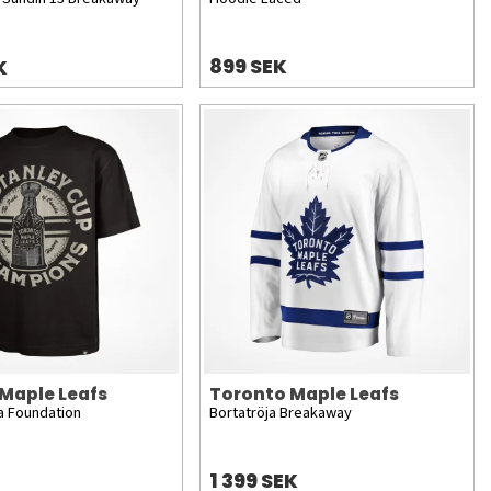
899 SEK
K
Maple Leafs
Toronto Maple Leafs
a Foundation
Bortatröja Breakaway
1 399 SEK