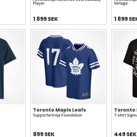
Player
Vintage
1 899 SEK
1 899 SE
Toronto Maple Leafs
Toronto 
Supportertröja Foundation
T-shirt Sigm
899 SEK
449 SEK