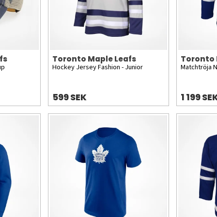
fs
Toronto Maple Leafs
Toronto 
up
Hockey Jersey Fashion - Junior
Matchtröja N
599 SEK
1 199 SE