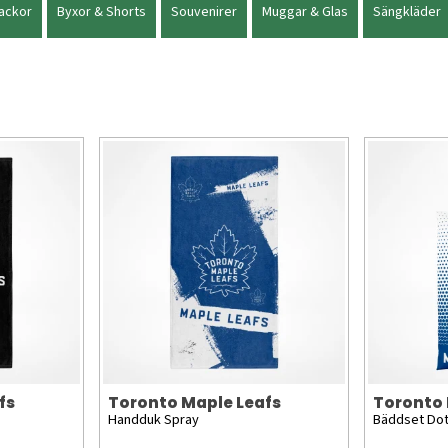
ackor
Byxor & Shorts
Souvenirer
Muggar & Glas
Sängkläder
fs
Toronto Maple Leafs
Toronto 
Handduk Spray
Bäddset Do