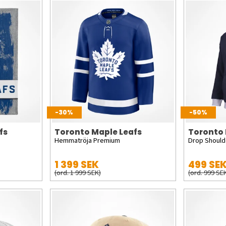
-30%
-50%
fs
Toronto Maple Leafs
Toronto 
Hemmatröja Premium
Drop Should
1 399 SEK
499 SE
(ord. 1 999 SEK)
(ord. 999 SE