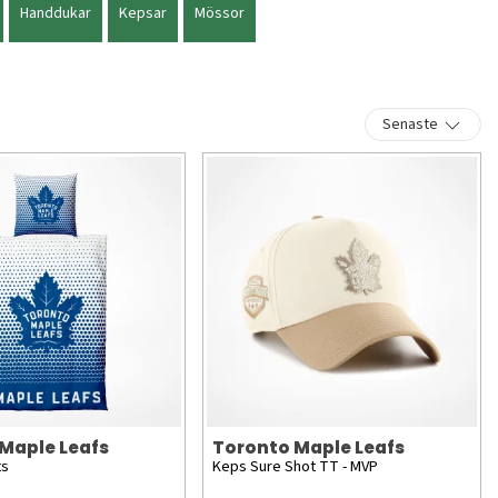
Handdukar
Kepsar
Mössor
Senaste
Maple Leafs
Toronto Maple Leafs
ts
Keps Sure Shot TT - MVP