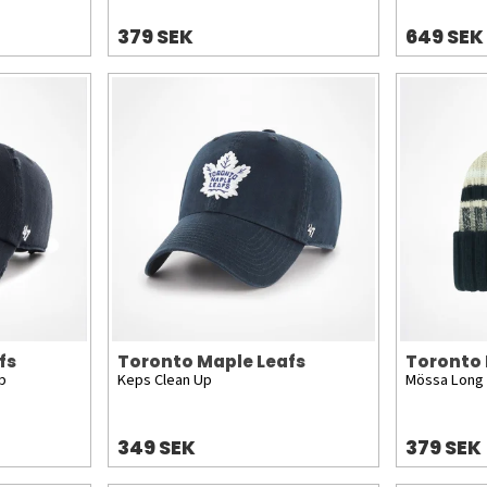
379 SEK
649 SEK
fs
Toronto Maple Leafs
Toronto 
p
Keps Clean Up
Mössa Long
349 SEK
379 SEK