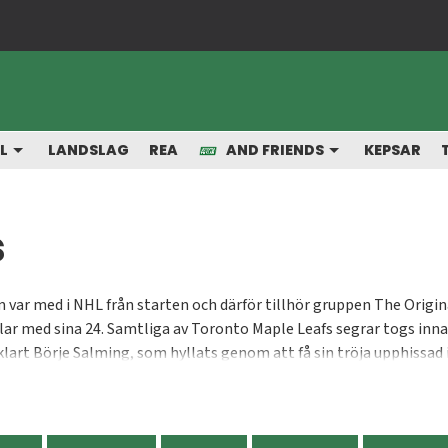
Snabba leveranser från vårt lager
L
LANDSLAG
REA
AND FRIENDS
KEPSAR
s
ar med i NHL från starten och därför tillhör gruppen The Original 
tlar med sina 24. Samtliga av Toronto Maple Leafs segrar togs inna
 så klart Börje Salming, som hyllats genom att få sin tröja upphiss