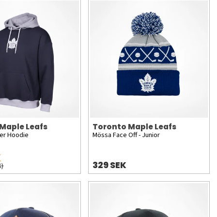
Maple Leafs
Toronto Maple Leafs
er Hoodie
Mössa Face Off - Junior
K
329 SEK
K)