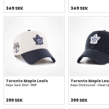
349 SEK
349 SEK
Toronto Maple Leafs
Toronto Maple Lea
Keps Sure Shot - MVP
Keps Distressed - Clean U
399 SEK
399 SEK