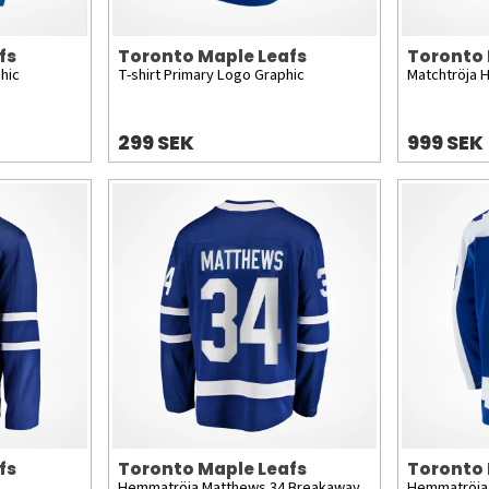
fs
Toronto Maple Leafs
Toronto 
hic
T-shirt Primary Logo Graphic
Matchtröja 
299 SEK
999 SEK
fs
Toronto Maple Leafs
Toronto 
Hemmatröja Matthews 34 Breakaway
Hemmatröja 