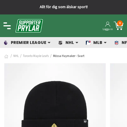
Allt för dig som älskar sport!
0
Logga in
PREMIER LEAGUE
NHL
MLB
NF
NHL
Toronto Maple Leafs
Mössa Haymaker - Svart