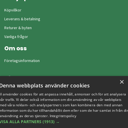
Köpvillkor
Leverans & betalning
Returer & byten
Vanliga frågor
Om oss
Företagsinformation
×
Denna webbplats använder cookies
Vi använder cookies för att anpassa innehåll, annonser och för att analysera
vår trafik. Vi delar också information om din användning av vår webbplats
med våra reklam- och analyspartners som kan kombinera den med annan
information som du har tillhandahållit dem eller som de har samlat in från di
användning av deras tjänster.
Integritetspolicy
VISA ALLA PARTNERS
(1913) →