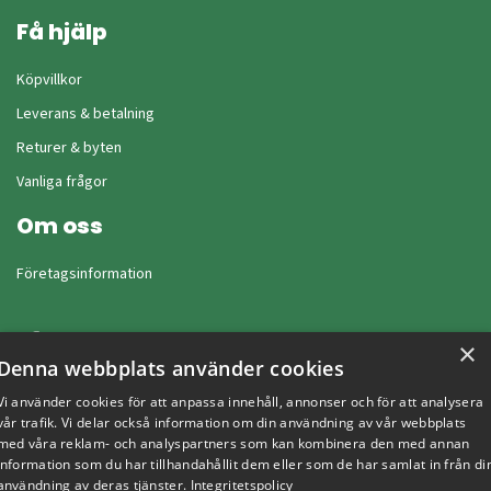
Få hjälp
Köpvillkor
Leverans & betalning
Returer & byten
Vanliga frågor
Om oss
Företagsinformation
×
Denna webbplats använder cookies
Vi använder cookies för att anpassa innehåll, annonser och för att analysera
vår trafik. Vi delar också information om din användning av vår webbplats
med våra reklam- och analyspartners som kan kombinera den med annan
information som du har tillhandahållit dem eller som de har samlat in från di
användning av deras tjänster.
Integritetspolicy