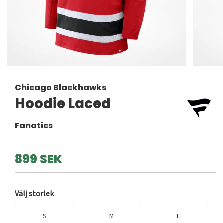
Chicago Blackhawks
Hoodie Laced
Fanatics
899 SEK
Välj storlek
S
M
L