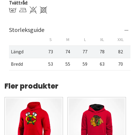
Tvättråd
:
Storleksguide
S
M
L
XL
XXL
Längd
73
74
77
78
82
Bredd
53
55
59
63
70
Fler produkter