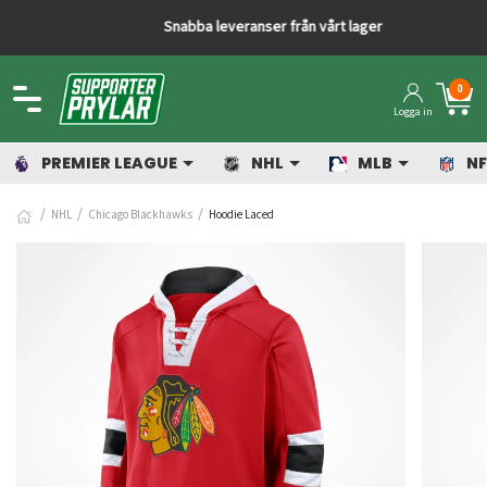
Snabba leveranser från vårt lager
0
Logga in
PREMIER LEAGUE
NHL
MLB
NF
NHL
Chicago Blackhawks
Hoodie Laced