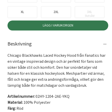
XL
2XL
3XL
Slutsåld
LÄGG I VARUKORGEN
Beskrivning
Chicago Blackhawks Laced Hockey Hood från Fanatics har 
en vintage inspirerad design och är perfekt för fans som 
söker både stil och komfort. Den har snördetaljer vid 
halsen för en klassisk hockeylook. Meshpartier vid ärmar, 
fåll och krage ger extra andningsförmåga, vilket gör den 
lämplig både för matchdagar och vardagsbruk.
Artikelnummer:
02HY-1204-2AE-YKQ
Material:
100% Polyester
Färg:
Röd