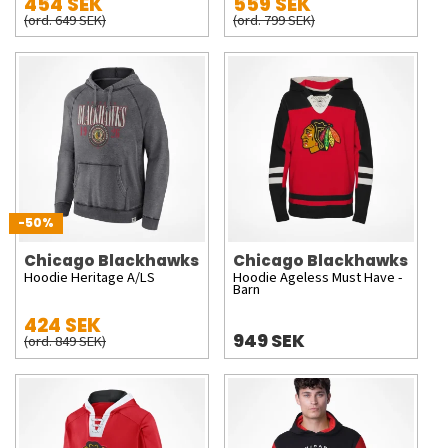
454 SEK
559 SEK
(ord. 649 SEK)
(ord. 799 SEK)
-50%
Chicago Blackhawks
Chicago Blackhawks
Hoodie Heritage A/LS
Hoodie Ageless Must Have -
Barn
424 SEK
949 SEK
(ord. 849 SEK)