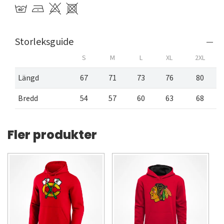
Storleksguide
S
M
L
XL
2XL
Längd
67
71
73
76
80
Bredd
54
57
60
63
68
Fler produkter