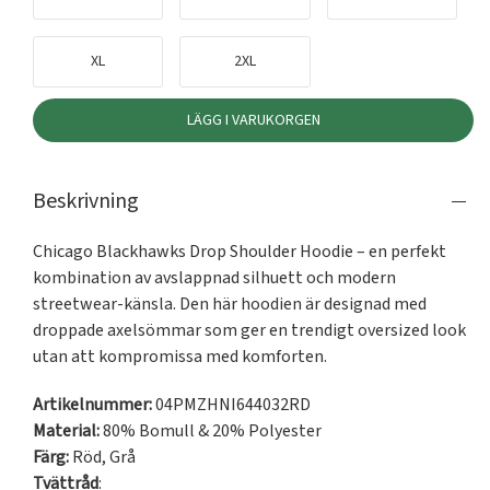
XL
2XL
LÄGG I VARUKORGEN
Beskrivning
Chicago Blackhawks Drop Shoulder Hoodie – en perfekt 
kombination av avslappnad silhuett och modern 
streetwear-känsla. Den här hoodien är designad med 
droppade axelsömmar som ger en trendigt oversized look 
utan att kompromissa med komforten.
Artikelnummer:
04PMZHNI644032RD
Material:
80% Bomull & 20% Polyester
Färg:
Röd
,
Grå
Tvättråd
: