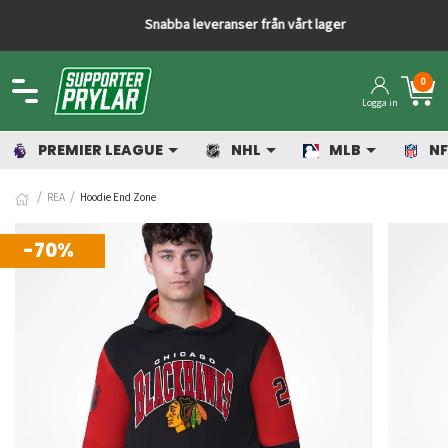
Snabba leveranser från vårt lager
0
Logga in
PREMIER LEAGUE
NHL
MLB
NF
REA
Hoodie End Zone
-70%