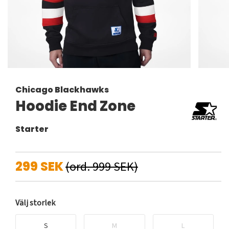
Chicago Blackhawks
Hoodie End Zone
Starter
299 SEK
(ord. 999 SEK)
Välj storlek
S
M
L