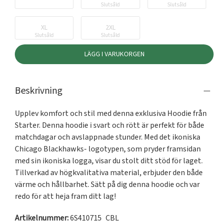
Slutsåld
Slutsåld
XL
2XL
Slutsåld
Slutsåld
LÄGG I VARUKORGEN
Beskrivning
Upplev komfort och stil med denna exklusiva Hoodie från 
Starter. Denna hoodie i svart och rött är perfekt för både 
matchdagar och avslappnade stunder. Med det ikoniska 
Chicago Blackhawks- logotypen, som pryder framsidan 
med sin ikoniska logga, visar du stolt ditt stöd för laget. 
Tillverkad av högkvalitativa material, erbjuder den både 
värme och hållbarhet. Sätt på dig denna hoodie och var 
redo för att heja fram ditt lag!
Artikelnummer:
6S410715_CBL