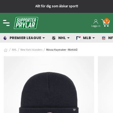
Allt för dig som älskar sport!
0
Logga in
PREMIER LEAGUE
NHL
MLB
NF
NHL
New York Islanders
Mössa Haymaker - Mörkblå