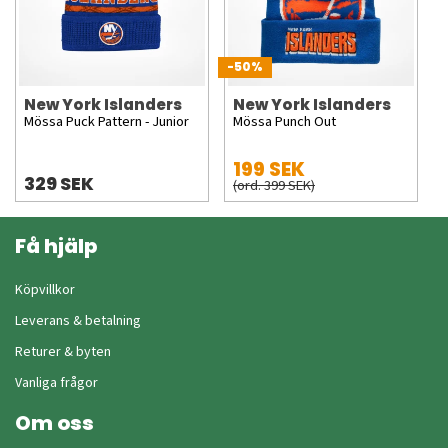
-50%
New York Islanders
New York Islanders
Mössa Puck Pattern - Junior
Mössa Punch Out
199 SEK
329 SEK
(ord. 399 SEK)
Få hjälp
Köpvillkor
Leverans & betalning
Returer & byten
Vanliga frågor
Om oss