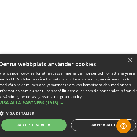
×
Denna webbplats använder cookies
Vi använder cookies för att anpassa innehåll, annonser och för att analysera
vår trafik. Vi delar också information om din användning av vår webbplats
med våra reklam- och analyspartners som kan kombinera den med annan
information som du har tillhandahållit dem eller som de har samlat in från di
användning av deras tjänster.
Integritetspolicy
VISA ALLA PARTNERS
(1913) →
VISA DETALJER
ACCEPTERA ALLA
AVVISA ALLT