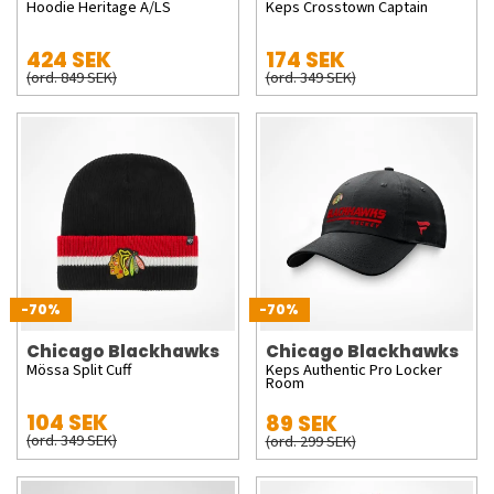
Hoodie Heritage A/LS
Keps Crosstown Captain
424 SEK
174 SEK
(ord. 849 SEK)
(ord. 349 SEK)
-70%
-70%
Chicago Blackhawks
Chicago Blackhawks
Mössa Split Cuff
Keps Authentic Pro Locker
Room
104 SEK
89 SEK
(ord. 349 SEK)
(ord. 299 SEK)