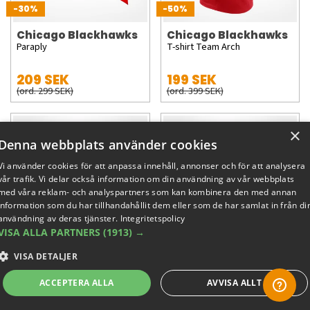
-30%
-50%
Chicago Blackhawks
Chicago Blackhawks
Paraply
T-shirt Team Arch
209 SEK
199 SEK
(ord. 299 SEK)
(ord. 399 SEK)
×
Denna webbplats använder cookies
Vi använder cookies för att anpassa innehåll, annonser och för att analysera
vår trafik. Vi delar också information om din användning av vår webbplats
med våra reklam- och analyspartners som kan kombinera den med annan
information som du har tillhandahållit dem eller som de har samlat in från di
användning av deras tjänster.
Integritetspolicy
VISA ALLA PARTNERS
(1913) →
-50%
-70%
VISA DETALJER
Chicago Blackhawks
Chicago Blackhawks
Hoodie Secondary Logo
Keps True Classic Retro
ACCEPTERA ALLA
AVVISA ALLT
324 SEK
89 SEK