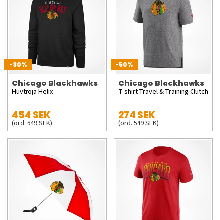
-30%
-50%
Chicago Blackhawks
Chicago Blackhawks
Huvtröja Helix
T-shirt Travel & Training Clutch
454 SEK
274 SEK
(ord. 649 SEK)
(ord. 549 SEK)