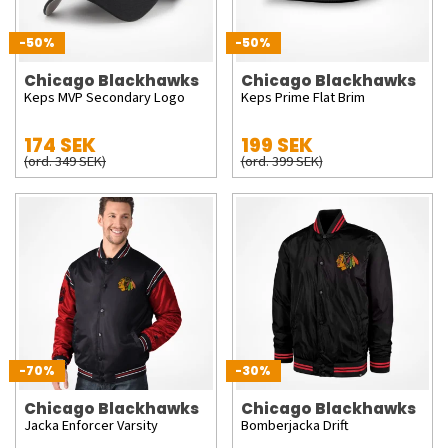
-50%
-50%
Chicago Blackhawks
Chicago Blackhawks
Keps MVP Secondary Logo
Keps Prime Flat Brim
174 SEK
199 SEK
(ord. 349 SEK)
(ord. 399 SEK)
-70%
-30%
Chicago Blackhawks
Chicago Blackhawks
Jacka Enforcer Varsity
Bomberjacka Drift