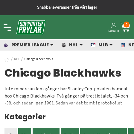
Snabba leveranser från vårt lager
0
Logga in
PREMIER LEAGUE
NHL
MLB
NF
NHL
Chicago Blackhawks
Chicago Blackhawks
Inte mindre än fem gånger har Stanley Cup-pokalen hamnat
hos Chicago Blackhawks. Två gånger på trettiotalet, -34 och
-38, och sedan igen 1961. Sedan var det tomt i protokollet
länge innan det var dags för en rejäl uppryckning på 2000-
Kategorier
talet då bucklan togs hem både 2010 och 2013. Flera svenskar
har spelat i Blackhawks, längst av dem Michael Nylander
som gjorde 239 matcher mellan 1999 och 2002. Chicago har