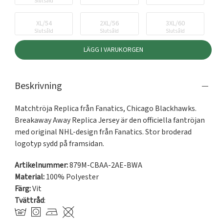
Slutsåld
XL/54
2XL/56
3XL/60
Slutsåld
Slutsåld
Slutsåld
LÄGG I VARUKORGEN
Beskrivning
Matchtröja Replica från Fanatics, Chicago Blackhawks. 
Breakaway Away Replica Jersey är den officiella fantröjan 
med original NHL-design från Fanatics. Stor broderad 
logotyp sydd på framsidan.
Artikelnummer:
879M-CBAA-2AE-BWA
Material:
100% Polyester
Färg:
Vit
Tvättråd
: