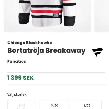
Chicago Blackhawks
Bortatröja Breakaway
Fanatics
1 399 SEK
Välj storlek
S/46
M/50
L/52