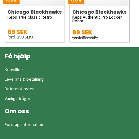
-70%
-70%
Chicago Blackhawks
Chicago Blackhawks
Keps True Classic Retro
Keps Authentic Pro Locker
Room
89 SEK
89 SEK
(ord. 299 SEK)
(ord. 299 SEK)
Få hjälp
Köpvillkor
Leverans & betalning
Returer & byten
Vanliga frågor
Om oss
Företagsinformation