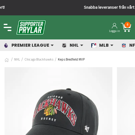
Snabba leveranser från vårt lager
0
Logga in
PREMIER LEAGUE
NHL
MLB
NF
NHL
Chicago Blackhawks
Keps Bredfield MVP