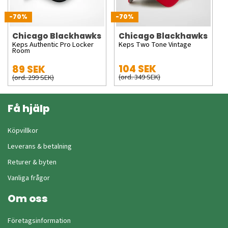
-70%
-70%
Chicago Blackhawks
Chicago Blackhawks
Keps Authentic Pro Locker
Keps Two Tone Vintage
Room
104 SEK
89 SEK
(ord. 349 SEK)
(ord. 299 SEK)
Få hjälp
Köpvillkor
Leverans & betalning
Returer & byten
Vanliga frågor
Om oss
Företagsinformation