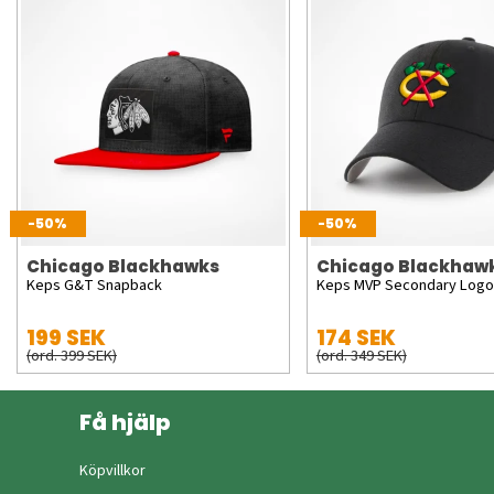
-50%
-50%
Chicago Blackhawks
Chicago Blackhaw
Keps G&T Snapback
Keps MVP Secondary Logo
199 SEK
174 SEK
(ord. 399 SEK)
(ord. 349 SEK)
Få hjälp
Köpvillkor