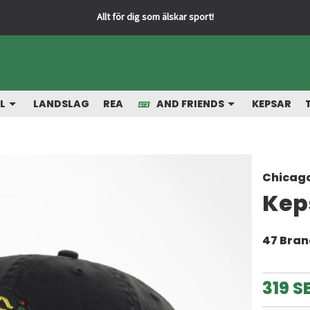
L
LANDSLAG
REA
AND FRIENDS
KEPSAR
Chicag
Kep
47 Bra
319 S