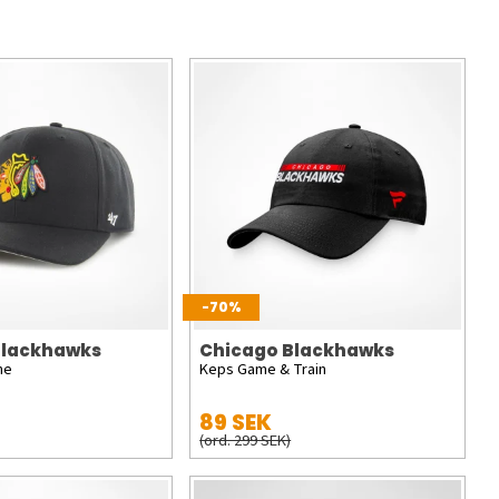
-70%
Blackhawks
Chicago Blackhawks
ne
Keps Game & Train
89 SEK
(ord. 299 SEK)