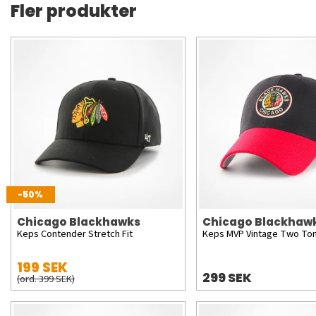
Fler produkter
-50%
Chicago Blackhawks
Chicago Blackhaw
Keps Contender Stretch Fit
Keps MVP Vintage Two To
199 SEK
299 SEK
(ord. 399 SEK)