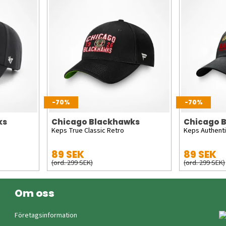
-70%
-70%
ks
Chicago Blackhawks
Chicago 
Keps True Classic Retro
Keps Authent
89 SEK
89 SEK
(ord. 299 SEK)
(ord. 299 SEK)
Om oss
Företagsinformation