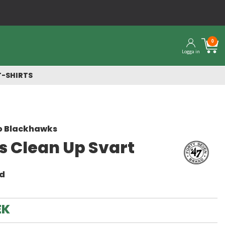
0
Logga in
T-SHIRTS
o Blackhawks
s Clean Up Svart
nd
EK