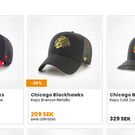
-30%
ks
Chicago Blackhawks
Chicago 
ne
Keps Branson Metallic
Keps Cold Zo
209 SEK
329 SEK
(ord. 299 SEK)