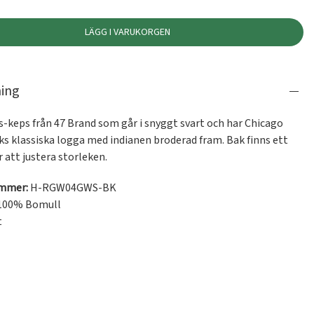
LÄGG I VARUKORGEN
ning
-keps från 47 Brand som går i snyggt svart och har Chicago 
s klassiska logga med indianen broderad fram. Bak finns ett 
 att justera storleken.
ummer:
H-RGW04GWS-BK
100% Bomull
t