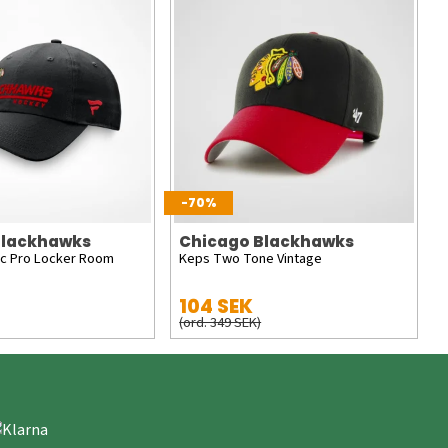
-70%
Blackhawks
Chicago Blackhawks
ic Pro Locker Room
Keps Two Tone Vintage
104 SEK
(ord. 349 SEK)