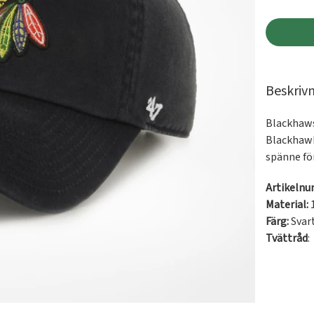
Beskriv
Blackhaws
Blackhawk
spänne för
Artikeln
Material:
Färg:
Svar
Tvättråd
: