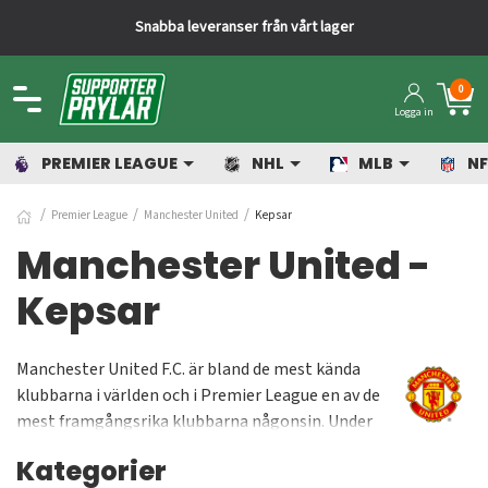
Snabba leveranser från vårt lager
0
Logga in
PREMIER LEAGUE
NHL
MLB
NF
Premier League
Manchester United
Kepsar
Manchester United -
Kepsar
Manchester United F.C. är bland de mest kända
klubbarna i världen och i Premier League en av de
mest framgångsrika klubbarna någonsin. Under
åren har Manchester United blivit engelska
Kategorier
mästare 20 gånger och även vunnit Champions