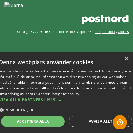
Copyright © 2019 This site is Licensed to 377 Sport AB
Integritetspolicy
Cookies
×
Denna webbplats använder cookies
Vi använder cookies för att anpassa innehåll, annonser och för att analysera
vår trafik. Vi delar också information om din användning av vår webbplats
med våra reklam- och analyspartners som kan kombinera den med annan
information som du har tillhandahållit dem eller som de har samlat in från di
användning av deras tjänster.
Integritetspolicy
VISA ALLA PARTNERS
(1913) →
VISA DETALJER
ACCEPTERA ALLA
AVVISA ALLT