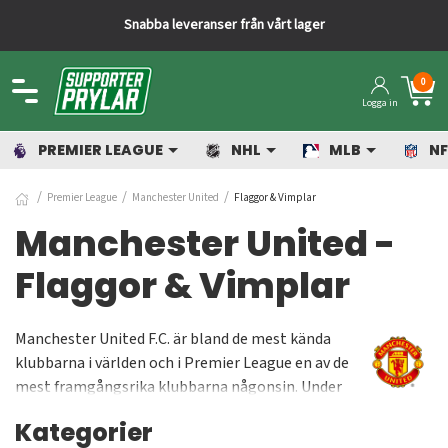
Snabba leveranser från vårt lager
0
Logga in
PREMIER LEAGUE
NHL
MLB
NF
Premier League
Manchester United
Flaggor & Vimplar
Manchester United -
Flaggor & Vimplar
Manchester United F.C. är bland de mest kända
klubbarna i världen och i Premier League en av de
mest framgångsrika klubbarna någonsin. Under
åren har Manchester United blivit engelska
Kategorier
mästare 20 gånger och även vunnit Champions