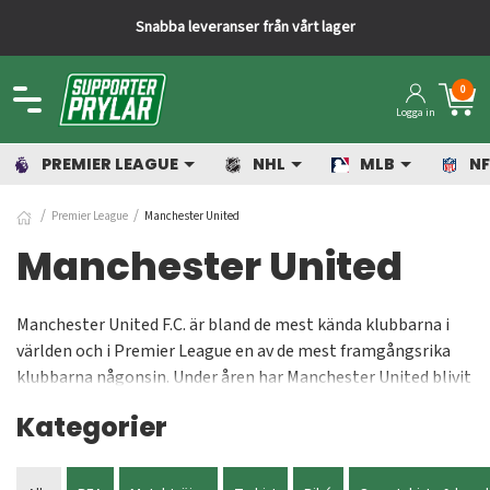
Snabba leveranser från vårt lager
0
Logga in
PREMIER LEAGUE
NHL
MLB
NF
Premier League
Manchester United
Manchester United
Manchester United F.C. är bland de mest kända klubbarna i
världen och i Premier League en av de mest framgångsrika
klubbarna någonsin. Under åren har Manchester United blivit
engelska mästare 20 gånger och även vunnit Champions
Kategorier
League flera gånger. Du som håller med om att Manchester
United är det bästa laget i England hittar i Sveriges skönaste
suppporter-shop massor av United-prylar. Allt från de