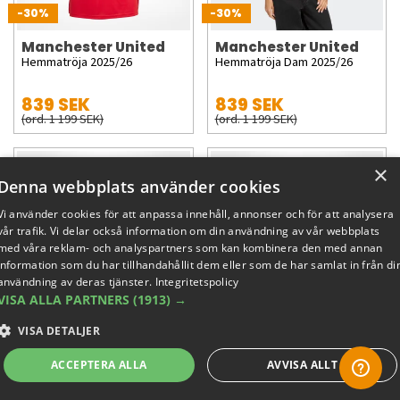
-30%
-30%
Manchester United
Manchester United
Hemmatröja 2025/26
Hemmatröja Dam 2025/26
839 SEK
839 SEK
(ord. 1 199 SEK)
(ord. 1 199 SEK)
×
Denna webbplats använder cookies
Vi använder cookies för att anpassa innehåll, annonser och för att analysera
vår trafik. Vi delar också information om din användning av vår webbplats
med våra reklam- och analyspartners som kan kombinera den med annan
information som du har tillhandahållit dem eller som de har samlat in från di
användning av deras tjänster.
Integritetspolicy
VISA ALLA PARTNERS
(1913) →
-30%
-30%
VISA DETALJER
Manchester United
Manchester United
Hemmatröja 2025/26 - Junior
Hemmaställ 2025/26 - Barn
ACCEPTERA ALLA
AVVISA ALLT
594 SEK
524 SEK