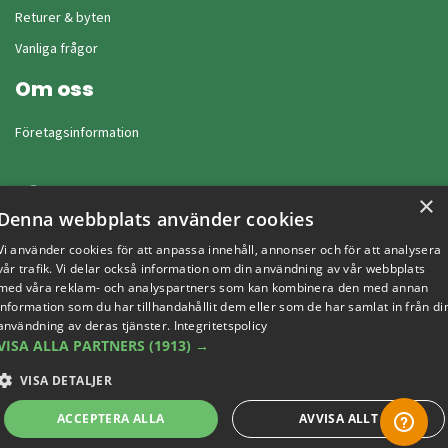
Returer & byten
Vanliga frågor
Om oss
Företagsinformation
×
Denna webbplats använder cookies
Vi använder cookies för att anpassa innehåll, annonser och för att analysera
vår trafik. Vi delar också information om din användning av vår webbplats
med våra reklam- och analyspartners som kan kombinera den med annan
information som du har tillhandahållit dem eller som de har samlat in från di
användning av deras tjänster.
Integritetspolicy
VISA ALLA PARTNERS
(1913) →
VISA DETALJER
Copyright © 2019 This site is Licensed to 377 Sport AB
Integritetspolicy
Cookies
ACCEPTERA ALLA
AVVISA ALLT