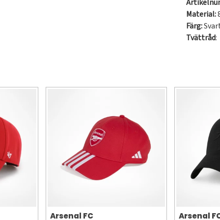
Artikeln
Material:
8
Färg:
Svar
Tvättråd
:
Arsenal FC
Arsenal F