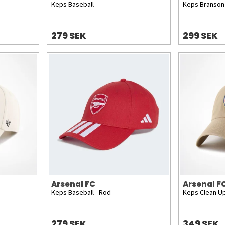
Keps Baseball
Keps Branson 
279 SEK
299 SEK
Arsenal FC
Arsenal F
Keps Baseball - Röd
Keps Clean Up
279 SEK
349 SEK