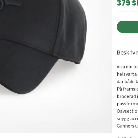
379 S
Beskriv
Visa din l
helsvarta
där både k
På framsi
broderad i
passformen
Oavsett om
snygg acc
Gunners u