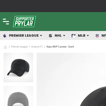
PREMIER LEAGUE
NHL
MLB
NF
Premier League
Arsenal FC
Keps MVP Cannon - Svart