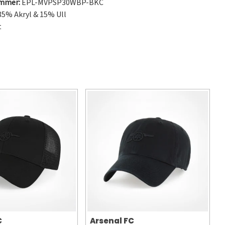
ummer:
EPL-MVPSP30WBP-BKC
5% Akryl & 15% Ull
t
C
Arsenal FC