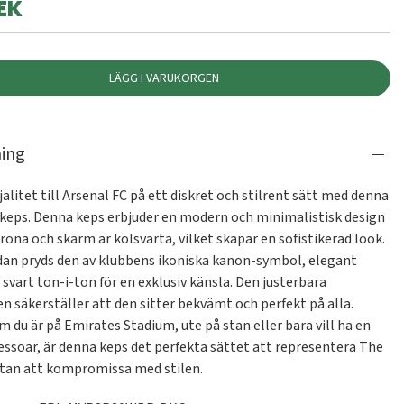
EK
LÄGG I VARUKORGEN
ning
ojalitet till Arsenal FC på ett diskret och stilrent sätt med denna 
 keps. Denna keps erbjuder en modern och minimalistisk design 
rona och skärm är kolsvarta, vilket skapar en sofistikerad look. 
dan pryds den av klubbens ikoniska kanon-symbol, elegant 
 svart ton-i-ton för en exklusiv känsla. Den justerbara 
 säkerställer att den sitter bekvämt och perfekt på alla. 
 du är på Emirates Stadium, ute på stan eller bara vill ha en 
essoar, är denna keps det perfekta sättet att representera The 
tan att kompromissa med stilen.