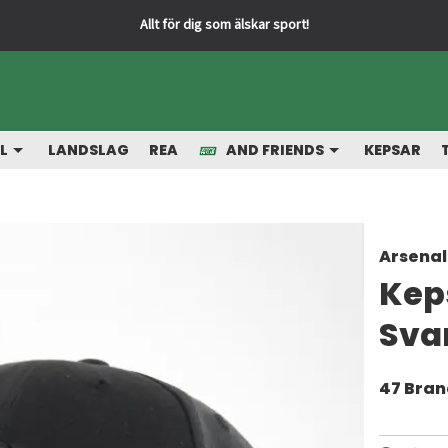
L
LANDSLAG
REA
AND FRIENDS
KEPSAR
Arsenal
Kep
Sva
47 Bra