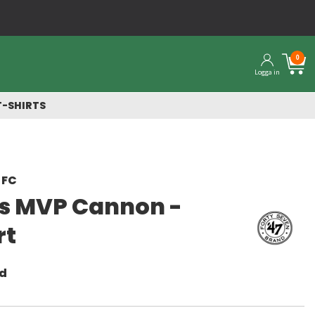
Snabba leveranser från vårt lager
0
Logga in
T-SHIRTS
 FC
s MVP Cannon -
rt
nd