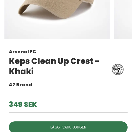
Arsenal FC
Keps Clean Up Crest -
Khaki
47 Brand
349 SEK
LÄGG I VARUKORGEN