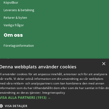
Köpvillkor
Leverans & betalning
Returer & byten
Vanliga frågor
Om oss
Företagsinformation
×
Denna webbplats använder cookies
Vi använder cookies för att anpassa innehåll, annonser och för att analysera
vår trafik. Vi delar också information om din användning av vår webbplats
med våra reklam- och analyspartners som kan kombinera den med annan
information som du har tillhandahållit dem eller som de har samlat in från di
användning av deras tjänster.
Integritetspolicy
VISA ALLA PARTNERS
(1913) →
VISA DETALJER
Copyright © 2019 This site is Licensed to 377 Sport AB
Integritetspolicy
Cookies