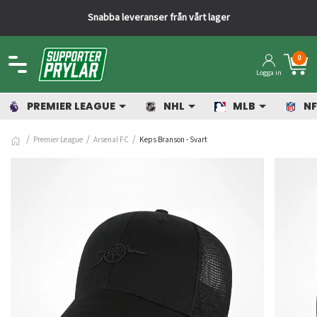
Snabba leveranser från vårt lager
0
Logga in
PREMIER LEAGUE
NHL
MLB
NF
Premier League
Arsenal FC
Keps Branson - Svart