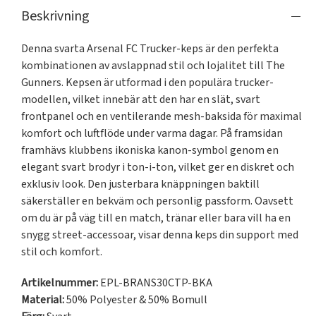
Beskrivning
Denna svarta Arsenal FC Trucker-keps är den perfekta 
kombinationen av avslappnad stil och lojalitet till The 
Gunners. Kepsen är utformad i den populära trucker-
modellen, vilket innebär att den har en slät, svart 
frontpanel och en ventilerande mesh-baksida för maximal 
komfort och luftflöde under varma dagar. På framsidan 
framhävs klubbens ikoniska kanon-symbol genom en 
elegant svart brodyr i ton-i-ton, vilket ger en diskret och 
exklusiv look. Den justerbara knäppningen baktill 
säkerställer en bekväm och personlig passform. Oavsett 
om du är på väg till en match, tränar eller bara vill ha en 
snygg street-accessoar, visar denna keps din support med 
stil och komfort.
Artikelnummer:
EPL-BRANS30CTP-BKA
Material:
50% Polyester & 50% Bomull