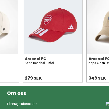
Arsenal FC
Arsenal F
Keps Baseball - Röd
Keps Clean Up
279 SEK
349 SEK
Om oss
Företagsinformation