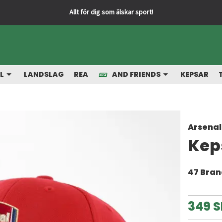
Allt för dig som älskar sport!
L
LANDSLAG
REA
AND FRIENDS
KEPSAR
Arsenal
Kep
47 Bra
349 S