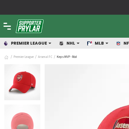
PREMIER LEAGUE
NHL
MLB
NF
Premier League
Arsenal FC
Keps MVP - Röd