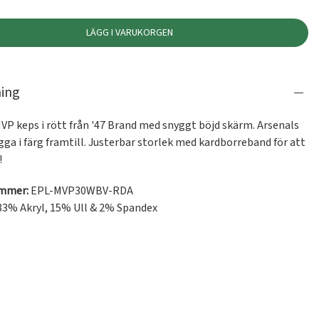
LÄGG I VARUKORGEN
ning
VP keps i rött från '47 Brand med snyggt böjd skärm. Arsenals 
ga i färg framtill. Justerbar storlek med kardborreband för att 
!
ummer:
EPL-MVP30WBV-RDA
3% Akryl, 15% Ull & 2% Spandex