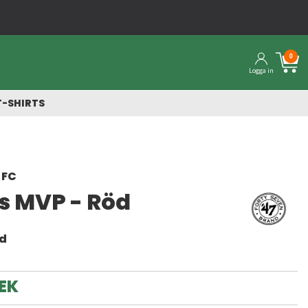
0
Logga in
T-SHIRTS
 FC
s MVP - Röd
nd
EK