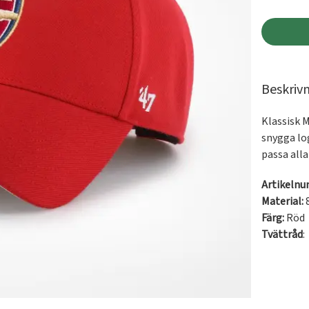
Beskriv
Klassisk M
snygga log
passa alla
Artikeln
Material:
8
Färg:
Röd
Tvättråd
: