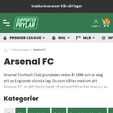
Snabba leveranser från vårt lager
0
Logga in
PREMIER LEAGUE
NHL
MLB
NF
Premier League
Arsenal FC
Arsenal FC
Arsenal Football Club grundades redan år 1886 och är idag
ett av Englands största lag. Du som håller med om att
Arsenal F.C. är det bästa laget i England hittar här massor av
olika Arsenal-produkter till riktigt bra priser. Produkterna
Kategorier
passar inte bara dig som hängivet fan utan är även
uppskattade presenter och julklappar! I vår Arsenal shop
finner du lagets officiella matchtröjor (med eller utan tryck),