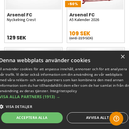
-50%
Arsenal FC
Arsenal FC
Nyckelring Crest
A5 Kalender 2026
109 SEK
129 SEK
(ord. 219 SEK)
×
Denna webbplats använder cookies
Vi använder cookies för att anpassa innehåll, annonser och för att analysera
vår trafik. Vi delar också information om din användning av vår webbplats
med våra reklam- och analyspartners som kan kombinera den med annan
information som du har tillhandahållit dem eller som de har samlat in från di
användning av deras tjänster.
Integritetspolicy
VISA ALLA PARTNERS
(1913) →
-50%
-50%
VISA DETALJER
Arsenal FC
Arsenal FC
Fickkalender 2026
Kalender Legends 2026
ACCEPTERA ALLA
AVVISA ALLT
74 SEK
89 SEK