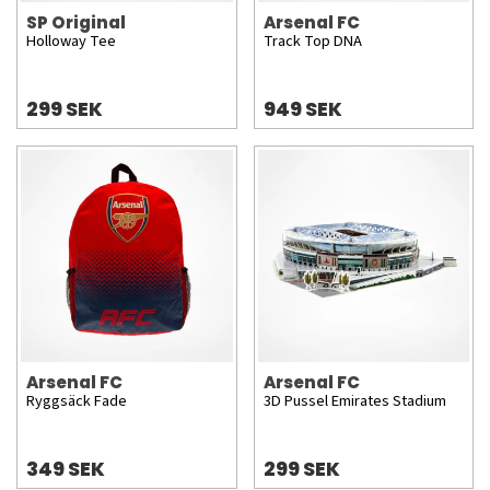
SP Original
Arsenal FC
Holloway Tee
Track Top DNA
299 SEK
949 SEK
Arsenal FC
Arsenal FC
Ryggsäck Fade
3D Pussel Emirates Stadium
349 SEK
299 SEK