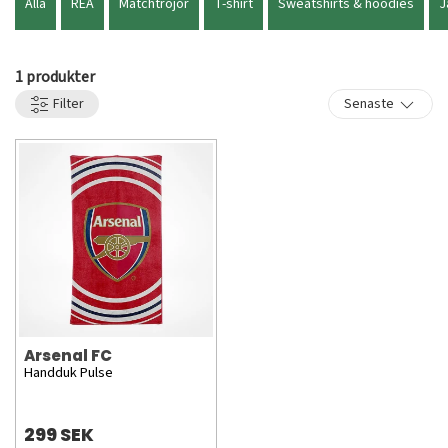
Alla
REA
Matchtröjor
T-shirt
Sweatshirts & hoodies
J
1 produkter
Filter
Senaste
Arsenal FC
Handduk Pulse
299 SEK