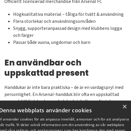
Officiellt licensierad merchandise från Arsenal FC
Högkvalitativa material – tåliga för tvätt & användning
Flera storlekar och användningsområden
Snygg, supporteranpassad design med klubbens logga
och färger
Passar både vuxna, ungdomar och barn
En användbar och
uppskattad present
Handdukar är inte bara praktiska – de är en vardagspryl med
personlighet. En Arsenal-handduk blir ofta en uppskattad
present till födelsedagar, skolstart, jul eller varför inte som
×
en del av ett större supporterkit.
Denna webbplats använder cookies
Vi använder cookies för att anpassa innehåll, annonser och för att analysera
Tips: Matcha med s
ängkläder, gymbag eller necessär
för en
vår trafik. Vi delar också information om din användning av vår webbplats
komplett Arsenal-hörna hemma.
med våra reklam- och analyspartners som kan kombinera den med annan