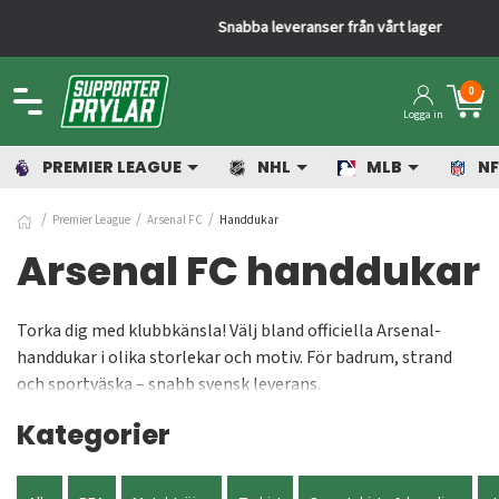
Snabba leveranser från vårt lager
0
Logga in
PREMIER LEAGUE
NHL
MLB
NF
Premier League
Arsenal FC
Handdukar
Arsenal FC handdukar
Torka dig med klubbkänsla! Välj bland officiella Arsenal-
handdukar i olika storlekar och motiv. För badrum, strand
och sportväska – snabb svensk leverans.
Kategorier