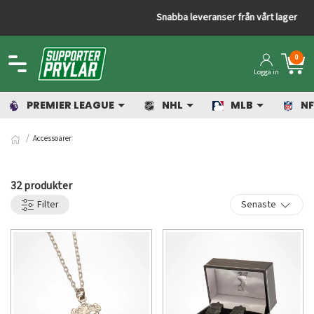
Snabba leveranser från vårt lager
0
Logga in
PREMIER LEAGUE
NHL
MLB
NF
Accessoarer
32 produkter
Filter
Senaste