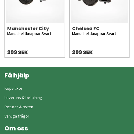
Manchester City
Chelsea FC
Manschettknappar Svart
Manschettknappar Svart
299 SEK
299 SEK
Få hjälp
Köpvillkor
Leverans & betalning
Returer & byten
Vanliga frågor
Om oss