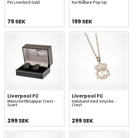
Pin Liverbird Guld
Korthållare Pop-Up
79 SEK
199 SEK
Liverpool FC
Liverpool FC
Manschettknappar Crest -
Halsband med smycke -
Svart
Crest
299 SEK
299 SEK