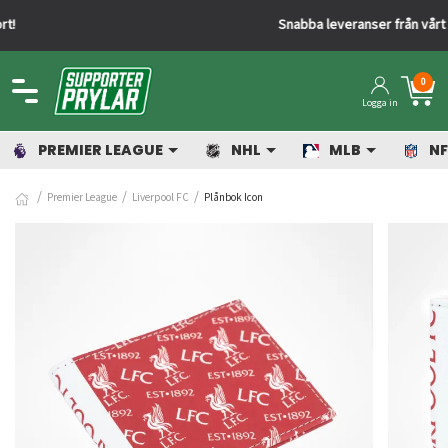
Snabba leveranser från vårt lager
0
Logga in
PREMIER LEAGUE
NHL
MLB
NF
Premier League
Liverpool FC
Plånbok Icon