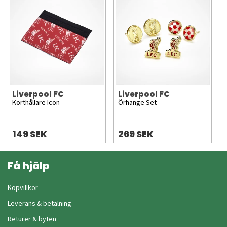
Liverpool FC
Liverpool FC
Korthållare Icon
Örhänge Set
149 SEK
269 SEK
Få hjälp
Köpvillkor
Leverans & betalning
Returer & byten