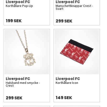
Liverpool FC
Liverpool FC
Korthållare Pop-Up
Manschettknappar Crest -
Svart
199 SEK
299 SEK
Liverpool FC
Liverpool FC
Halsband med smycke -
Korthållare Icon
Crest
149 SEK
299 SEK