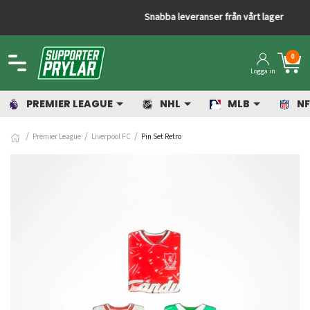
Snabba leveranser från vårt lager
0
Logga in
PREMIER LEAGUE
NHL
MLB
NF
Premier League
Liverpool FC
Pin Set Retro