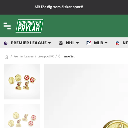
PREMIER LEAGUE
NHL
MLB
NF
Premier League
Liverpool FC
Örhänge Set