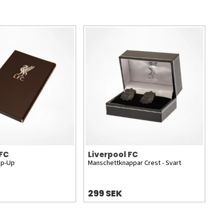
 FC
Liverpool FC
op-Up
Manschettknappar Crest - Svart
299 SEK