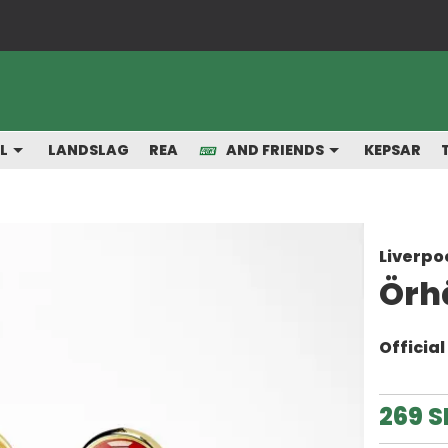
Snabba leveranser från vårt lager
L
LANDSLAG
REA
AND FRIENDS
KEPSAR
Liverpo
Örh
Officia
269 S