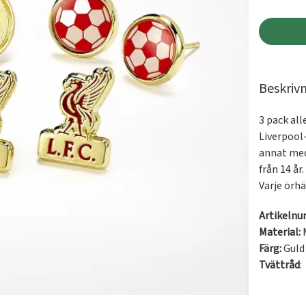
Beskriv
3 pack all
Liverpool-
annat med 
från 14 år.

Varje örh
Artikeln
Material:
Färg:
Guld
Tvättråd
: