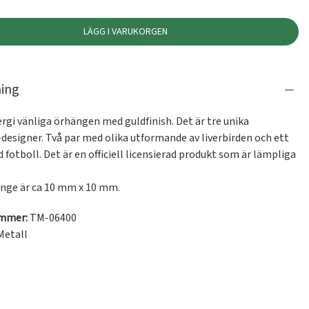
LÄGG I VARUKORGEN
ning
ergi vänliga örhängen med guldfinish. Det är tre unika 
designer. Två par med olika utformande av liverbirden och ett 
fotboll. Det är en officiell licensierad produkt som är lämpliga 
änge är ca 10 mm x 10 mm.
ummer:
TM-06400
Metall