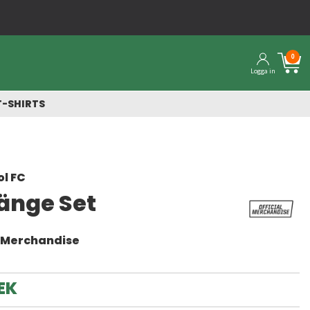
0
Logga in
T-SHIRTS
ol FC
änge Set
l Merchandise
EK