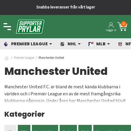
Snabba leveranser från vårt lager
0
Logga in
PREMIER LEAGUE
NHL
MLB
NF
Premier League
Manchester United
Manchester United
Manchester United F.C. är bland de mest kända klubbarna i
världen och i Premier League en av de mest framgångsrika
klubbarna någonsin. Under åren har Manchester United blivit
engelska mästare 20 gånger och även vunnit Champions
Kategorier
League flera gånger. Du som håller med om att Manchester
United är det bästa laget i England hittar i Sveriges skönaste
suppporter-shop massor av United-prylar. Allt från de