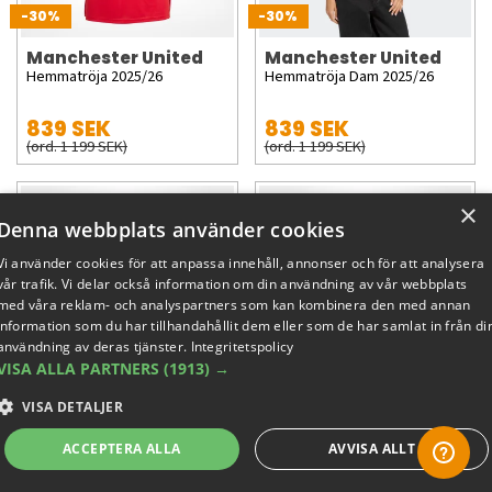
-30%
-30%
Manchester United
Manchester United
Hemmatröja 2025/26
Hemmatröja Dam 2025/26
839 SEK
839 SEK
(ord. 1 199 SEK)
(ord. 1 199 SEK)
×
Denna webbplats använder cookies
Vi använder cookies för att anpassa innehåll, annonser och för att analysera
vår trafik. Vi delar också information om din användning av vår webbplats
med våra reklam- och analyspartners som kan kombinera den med annan
information som du har tillhandahållit dem eller som de har samlat in från di
användning av deras tjänster.
Integritetspolicy
VISA ALLA PARTNERS
(1913) →
-30%
-30%
VISA DETALJER
Manchester United
Manchester United
Hemmatröja 2025/26 - Junior
Hemmaställ 2025/26 - Barn
ACCEPTERA ALLA
AVVISA ALLT
594 SEK
524 SEK