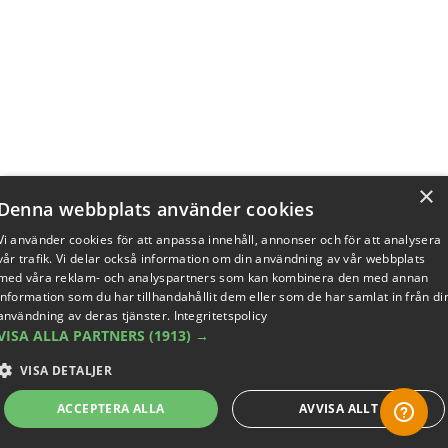
×
Denna webbplats använder cookies
Vi använder cookies för att anpassa innehåll, annonser och för att analysera
vår trafik. Vi delar också information om din användning av vår webbplats
med våra reklam- och analyspartners som kan kombinera den med annan
information som du har tillhandahållit dem eller som de har samlat in från di
användning av deras tjänster.
Integritetspolicy
VISA ALLA PARTNERS
(1913) →
VISA DETALJER
ACCEPTERA ALLA
AVVISA ALLT