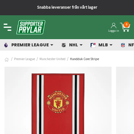
Snabba leveranser från vårt lager
0
Logga in
PREMIER LEAGUE
NHL
MLB
NF
Premier League
Manchester United
Handduk Core Stripe