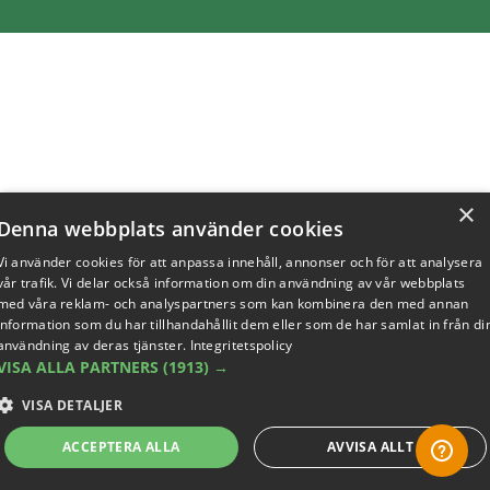
×
Denna webbplats använder cookies
Vi använder cookies för att anpassa innehåll, annonser och för att analysera
vår trafik. Vi delar också information om din användning av vår webbplats
med våra reklam- och analyspartners som kan kombinera den med annan
information som du har tillhandahållit dem eller som de har samlat in från di
användning av deras tjänster.
Integritetspolicy
VISA ALLA PARTNERS
(1913) →
VISA DETALJER
ACCEPTERA ALLA
AVVISA ALLT