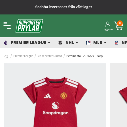
Snabba leveranser från vårt lager
0
Logga in
PREMIER LEAGUE
NHL
MLB
NF
Premier League
Manchester United
Hemmaställ 2026/27 - Baby