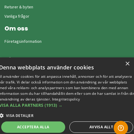
Returer & byten
Vanliga frågor
Om oss
Företagsinformation
×
Denna webbplats använder cookies
Vi använder cookies för att anpassa innehåll, annonser och för att analysera
vår trafik. Vi delar också information om din användning av vår webbplats
med våra reklam- och analyspartners som kan kombinera den med annan
information som du har tillhandahållit dem eller som de har samlat in från di
användning av deras tjänster.
Integritetspolicy
VISA ALLA PARTNERS
(1913) →
Copyright © 2019 This site is Licensed to 377 Sport AB
Integritetspolicy
Cookies
VISA DETALJER
ACCEPTERA ALLA
AVVISA ALLT