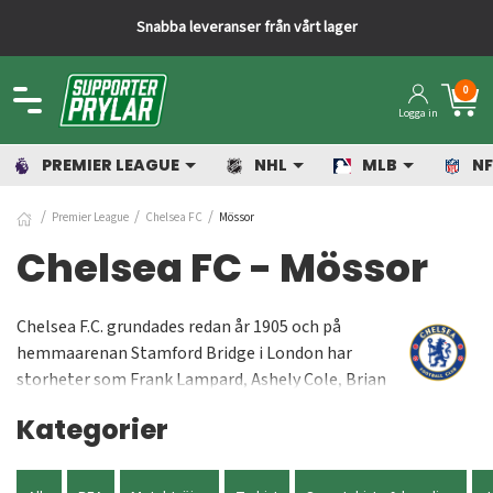
Snabba leveranser från vårt lager
0
Logga in
PREMIER LEAGUE
NHL
MLB
NF
Premier League
Chelsea FC
Mössor
Chelsea FC - Mössor
Chelsea F.C. grundades redan år 1905 och på
hemmaarenan Stamford Bridge i London har
storheter som Frank Lampard, Ashely Cole, Brian
Laudrup och Ruud Gullit huserat. Du som håller
Kategorier
med om att Chelsea F.C. är det bästa laget i
England hittar här hundratals produkter för
Chelsea F.C. såsom lagets officiella matchtröjor