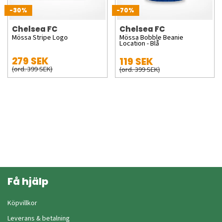
-30%
-70%
Chelsea FC
Chelsea FC
Mössa Stripe Logo
Mössa Bobble Beanie
Location - Blå
279 SEK
119 SEK
(ord. 399 SEK)
(ord. 399 SEK)
Få hjälp
Köpvillkor
Leverans & betalning