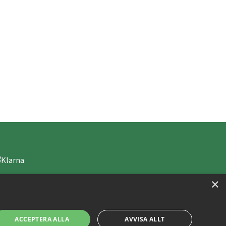
×
ACCEPTERA ALLA
AVVISA ALLT
Copyright © 2019 This site is Licensed to 377 Sport AB
Integritetspolicy
Cookies