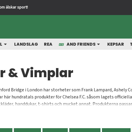
L
LANDSLAG
REA
AND FRIENDS
KEPSAR
r & Vimplar
ord Bridge i London har storheter som Frank Lampard, Ashely Col
ar här hundratals produkter för Chelsea F.C. såsom lagets officiell
gkläder, handdukar, t-shirts och mycket annat. Produkterna passar
iciellt licensierade. Välkommen till vår Chelsea shop där du handl