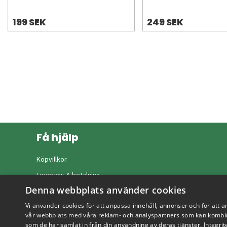
199 SEK
249 SEK
Få hjälp
Köpvillkor
Leverans & betalning
Denna webbplats använder cookies
Returer & byten
Vi använder cookies för att anpassa innehåll, annonser och för att a
Vanliga frågor
vår webbplats med våra reklam- och analyspartners som kan kombin
som de har samlat in från din användning av deras tjänster.
Integrit