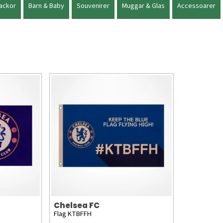
ackor
Barn & Baby
Souvenirer
Muggar & Glas
Accessoarer
Chelsea FC
Flag KTBFFH