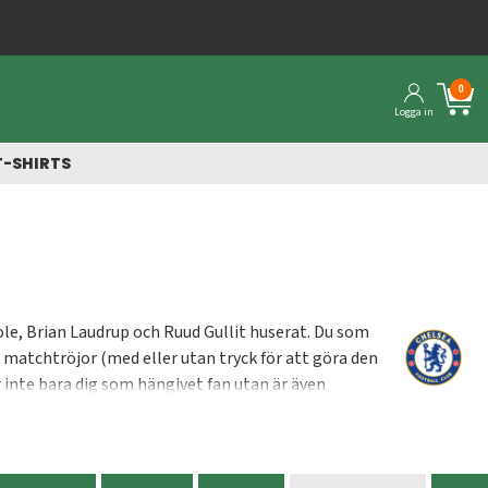
Snabba leveranser från vårt lager
0
Logga in
T-SHIRTS
e, Brian Laudrup och Ruud Gullit huserat. Du som
a matchtröjor (med eller utan tryck för att göra den
 inte bara dig som hängivet fan utan är även
ar tryggt och säkert.