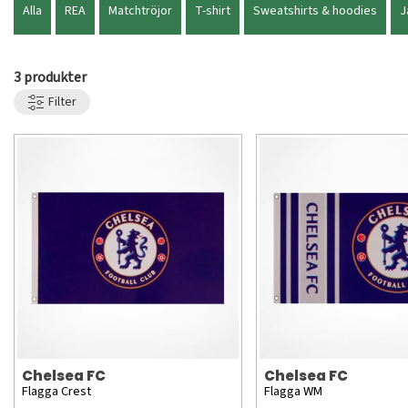
Alla
REA
Matchtröjor
T-shirt
Sweatshirts & hoodies
J
3 produkter
Filter
Chelsea FC
Chelsea FC
Flagga Crest
Flagga WM