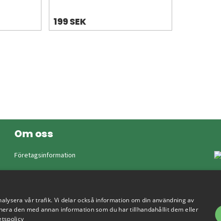
199 SEK
Om oss
Företagsinformation
nalysera vår trafik. Vi delar också information om din användning av
era den med annan information som du har tillhandahållit dem eller
etspolicy