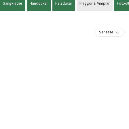
Sängkläder
Handdukar
Halsdukar
Flaggor & Vimplar
Fotboll
Senaste