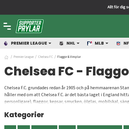
PREMIER LEAGUE
NHL
MLB
NF
Premier League
Chelsea FC
Flaggor & Vimplar
Chelsea FC - Flaggo
Chelsea F.C. grundades redan år 1905 och på hemmaarenan Stamf
håller med om att Chelsea F.C. är det bästa laget i England hitt
personligare), flaggor, kepsar, smycken, ölglas, mobilskal, sän
uppskattade presenter och julklappar! Alla våra produkter är off
Kategorier