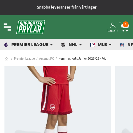
Snabba leveranser från vårt lager
0
Logga in
PREMIER LEAGUE
NHL
MLB
NF
Premier League
Arsenal FC
Hemmashorts Junior 2026/27 - Röd