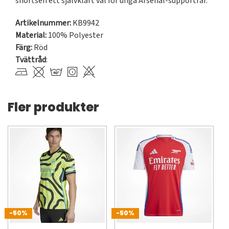
shortsen ett självklart val för unga Arsenal-supportrar.
Artikelnummer:
KB9942
Material:
100% Polyester
Färg:
Röd
Tvättråd
:
Fler produkter
-50%
-50%