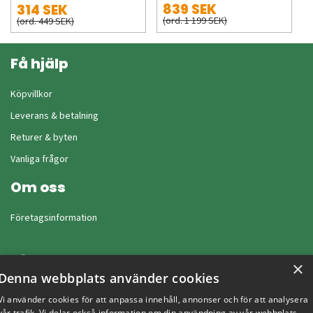
839 SEK
314 SEK
(ord. 1 199 SEK)
(ord. 449 SEK)
Få hjälp
Köpvillkor
Leverans & betalning
Returer & byten
Vanliga frågor
Om oss
Företagsinformation
×
Denna webbplats använder cookies
Vi använder cookies för att anpassa innehåll, annonser och för att analysera
vår trafik. Vi delar också information om din användning av vår webbplats