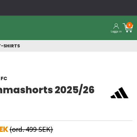
0
Logga in
T-SHIRTS
 FC
mashorts 2025/26
EK
(ord. 499 SEK)