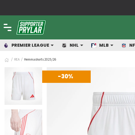
PREMIER LEAGUE
NHL
MLB
NF
REA
Hemmashorts 2025/26
-30%