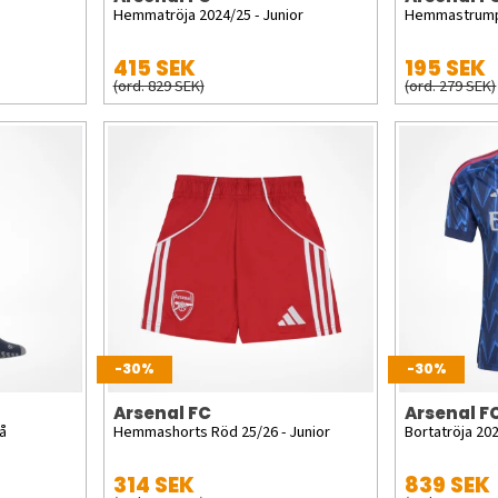
Hemmatröja 2024/25 - Junior
Hemmastrumpo
415 SEK
195 SEK
(ord. 829 SEK)
(ord. 279 SEK)
-30%
-30%
Arsenal FC
Arsenal F
å
Hemmashorts Röd 25/26 - Junior
Bortatröja 20
314 SEK
839 SEK