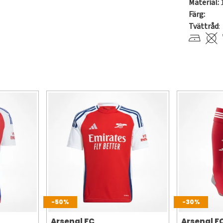
Material:
Färg:
Tvättråd
:
-50%
-30%
Arsenal FC
Arsenal F