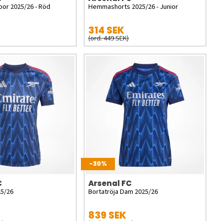
r 2025/26 - Röd
Hemmashorts 2025/26 - Junior
314 SEK
(ord. 449 SEK)
-30%
C
Arsenal FC
25/26
Bortatröja Dam 2025/26
839 SEK