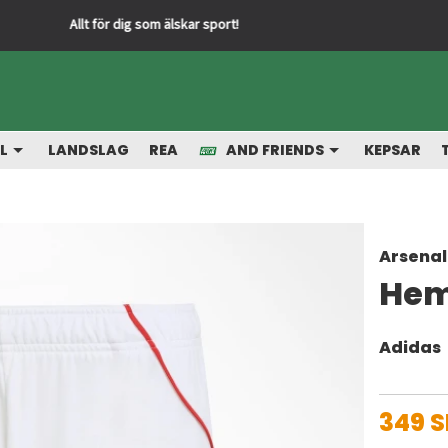
Snabba leveranser från vårt lager
L
LANDSLAG
REA
AND FRIENDS
KEPSAR
Arsenal
Hem
Adidas
349 S