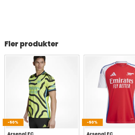
Fler produkter
-50%
-50%
Arsenal FC
Arsenal FC