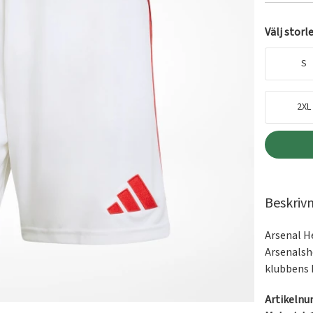
Välj storl
S
2XL
Beskriv
Arsenal H
Arsenalsho
klubbens 
Artikeln