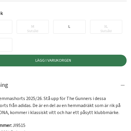
ek
M
L
XL
Slutsåld
Slutsåld
LÄGG I VARUKORGEN
ning
emmashorts 2025/26. Stå upp för The Gunners i dessa 
rts från adidas. De är en del av en hemmadräkt som är rik på 
DNA, kommer i klassiskt vitt och har ett påsytt klubbmärke.
ummer:
JI9515