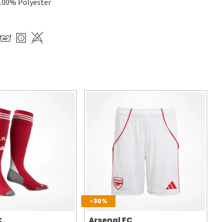
100% Polyester
-30%
C
Arsenal FC