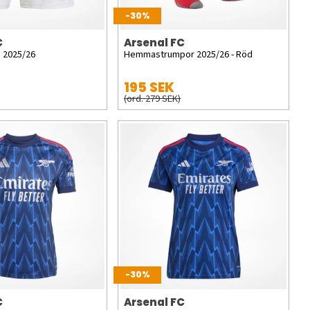
-30%
C
Arsenal FC
 2025/26
Hemmastrumpor 2025/26 - Röd
195 SEK
(ord. 279 SEK)
-30%
C
Arsenal FC