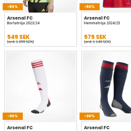
-50%
-50%
Arsenal FC
Arsenal FC
Bortatröja 2023/24
Hemmatröja 2024/25
549 SEK
575 SEK
(ord. 1 099 SEK)
(ord. 1 149 SEK)
-30%
-30%
Arsenal FC
Arsenal FC