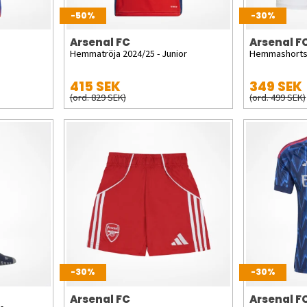
-50%
-30%
Arsenal FC
Arsenal F
Hemmatröja 2024/25 - Junior
Hemmashorts
415 SEK
349 SEK
(ord. 829 SEK)
(ord. 499 SEK)
-30%
-30%
Arsenal FC
Arsenal F