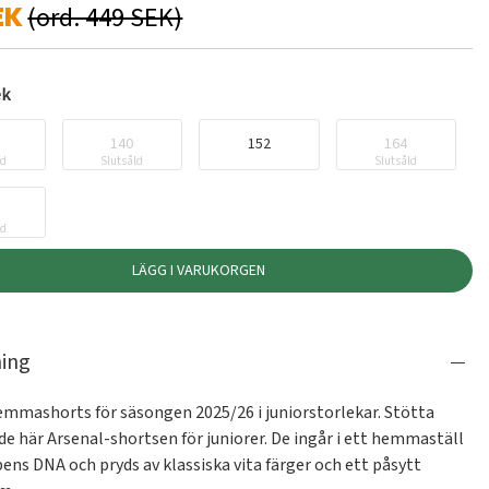
EK
(ord. 449 SEK)
ek
140
152
164
ld
Slutsåld
Slutsåld
ld
LÄGG I VARUKORGEN
ning
emmashorts för säsongen 2025/26 i juniorstorlekar. Stötta 
de här Arsenal-shortsen för juniorer. De ingår i ett hemmaställ 
ns DNA och pryds av klassiska vita färger och ett påsytt 