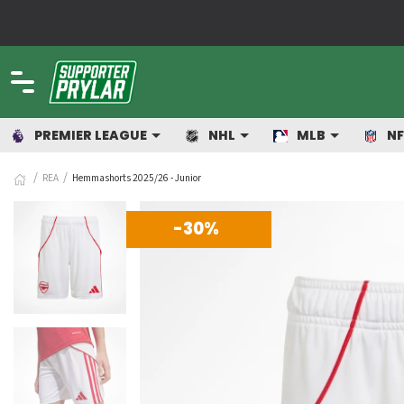
!
PREMIER LEAGUE
NHL
MLB
NF
REA
Hemmashorts 2025/26 - Junior
-30%