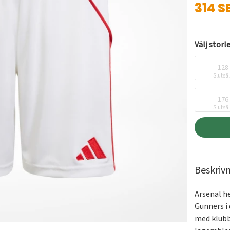
314 S
Välj storl
128
Slutså
176
Slutså
Beskriv
Arsenal h
Gunners i 
med klubbe