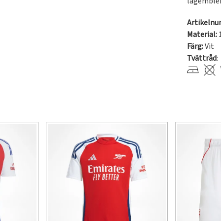
lagemble
Artikeln
Material:
Färg:
Vit
Tvättråd
: