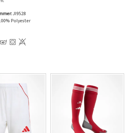
m.
ummer:
JI9528
100% Polyester