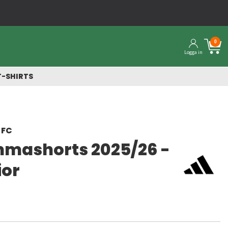
Snabba leveranser från vårt la
0
Logga in
T-SHIRTS
 FC
mashorts 2025/26 -
ior