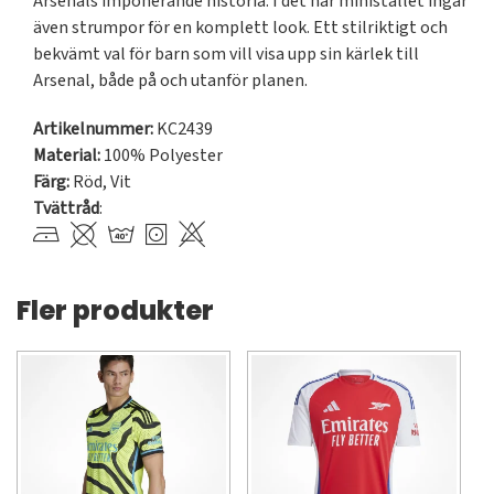
Arsenals imponerande historia. I det här ministället ingår 
även strumpor för en komplett look. Ett stilriktigt och 
bekvämt val för barn som vill visa upp sin kärlek till 
Arsenal, både på och utanför planen.
Artikelnummer:
KC2439
Material:
100% Polyester
Färg:
Röd
,
Vit
Tvättråd
:
Fler produkter