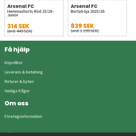
Arsenal FC
Arsenal FC
Hemmashorts Röd 25/26 -
Bortatröja 2025/26
Junior
839 SEK
314 SEK
(ord. 1 199 SEK)
(ord. 449 SEK)
Få hjälp
Köpvillkor
Leverans & betalning
Returer & byten
Vanliga frågor
Om oss
Företagsinformation