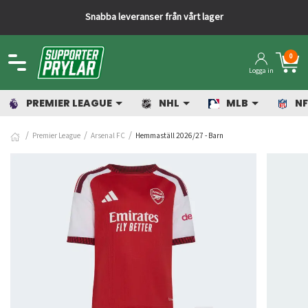
Snabba leveranser från vårt lager
0
Logga in
PREMIER LEAGUE
NHL
MLB
NF
Premier League
Arsenal FC
Hemmaställ 2026/27 - Barn