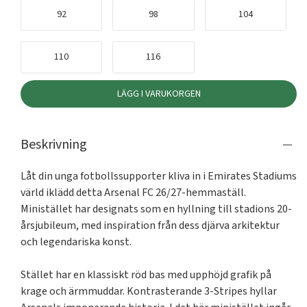
92
98
104
110
116
LÄGG I VARUKORGEN
Beskrivning
Låt din unga fotbollssupporter kliva in i Emirates Stadiums 
värld iklädd detta Arsenal FC 26/27-hemmaställ. 
Ministället har designats som en hyllning till stadions 20-
årsjubileum, med inspiration från dess djärva arkitektur 
och legendariska konst.

Stället har en klassiskt röd bas med upphöjd grafik på 
krage och ärmmuddar. Kontrasterande 3-Stripes hyllar 